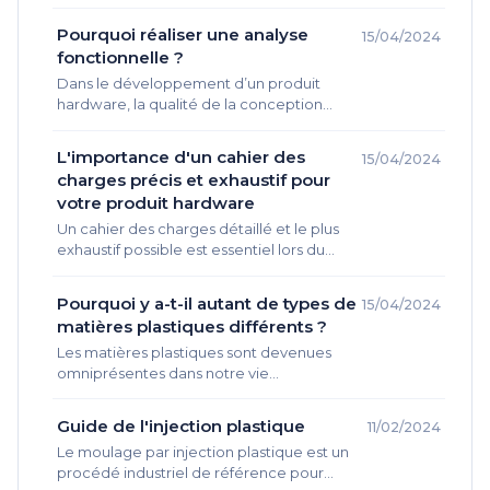
produit, il est essentiel de hiérarchiser les
fonctions afin de garantir son succès…
Pourquoi réaliser une analyse
15/04/2024
fonctionnelle ?
Dans le développement d’un produit
hardware, la qualité de la conception
dépend rarement uniquement de la
performance technique des équipes. Elle
L'importance d'un cahier des
15/04/2024
dépend d’abord de…
charges précis et exhaustif pour
votre produit hardware
Un cahier des charges détaillé et le plus
exhaustif possible est essentiel lors du
développement d'un produit hardware,
en particulier dans le domaine de…
Pourquoi y a-t-il autant de types de
15/04/2024
matières plastiques différents ?
Les matières plastiques sont devenues
omniprésentes dans notre vie
quotidienne. Elles sont utilisées dans de
nombreux produits, des emballages
Guide de l'injection plastique
11/02/2024
alimentaires aux appareils électroniques
Le moulage par injection plastique est un
en…
procédé industriel de référence pour