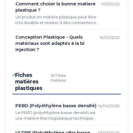
Ingénieurs, dessinateurs, techniciens, tout
Comment choisir la bonne matiere
10/11/2022
le…
plastique ?
Un produit en matière plastique peut être
très durable et résister à des contraintes très
variées. Les thermoplastiques sont utilisés
pour tout, même la…
Conception Plastique - Quels
10/05/2021
matériaux sont adaptés à la bi
injection ?
Fiches
307 fiche
matières
matières
plastiques
PEBD (Polyéthylène basse densité)
14/04/2026
Le PEBD (polyéthylène basse densité) est
une matière thermoplastique technique
reconnue pour sa robustesse, sa légèreté,
sa très bonne résistance chimique et sa
ULDPE (Polyéthylène ultra basse
23/03/2026