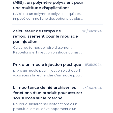
(ABS) : un polymère polyvalent pour
une multitude d'applications !
L'ABS est un polymère polyvalent qui s'est
imposé comme l'une des options les plus
populaires dans le domaine de la
fabrication industrielle. Avec sa…
calculateur de temps de
20/08/2024
refroidissement pour le moulage
par injection
Calcul du temps de refroidissement
Rappelons le, l'injection plastique consiste
à chauffer de la matière jusqu'à une
température de fusion (Tmelt), puis la
Prix d'un moule injection plastique
11/05/2024
pousser…
prix d un moule pour injection plastique Si
vous êtes à la recherche d'un moule pour
injection plastique, il est important de
comprendre les…
L'importance de hiérarchiser les
23/04/2024
fonctions d'un produit pour assurer
son succès sur le marché
Pourquoi hiérarchiser les fonctions d'un
produit ? Lors du développement d'un