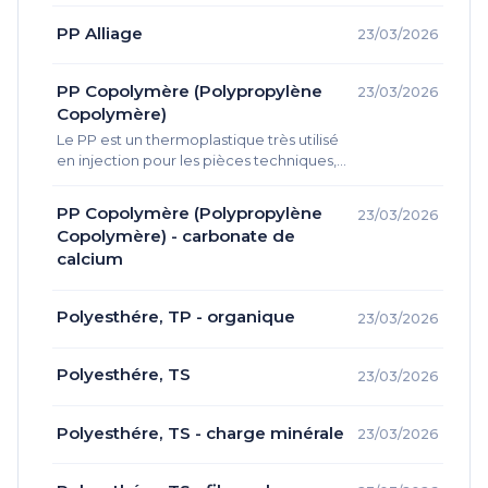
PP Alliage
23/03/2026
PP Copolymère (Polypropylène
23/03/2026
Copolymère)
Le PP est un thermoplastique très utilisé
en injection pour les pièces techniques,
emballages rigides, bouchons, charnières
intégrées, pièces ménagères et
PP Copolymère (Polypropylène
23/03/2026
composants automobiles. Il est apprécié…
Copolymère) - carbonate de
calcium
Polyesthére, TP - organique
23/03/2026
Polyesthére, TS
23/03/2026
Polyesthére, TS - charge minérale
23/03/2026