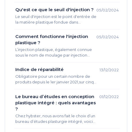
fabriquer des pièces plastiques précises,
répétables et économiques, en particulier
Qu'est ce que le seuil d'injection ?
05/02/2024
en petite, moyenne et grande série. Ce
Le seuil d'injection est le point d'entrée de
guide complet vous permet de
la matière plastique fondue dans
comprendre le fonctionnement de
l'empreinte du moule d'injection
l’injection plastique, les types de moules, les
plastique. A quoi sert le seuil d'injection…
règles de conception (DFM), les coûts et
Comment fonctionne l'injection
05/02/2024
délais, ainsi que les solutions d’assemblage
plastique ?
et d’éco-conception.
L’injection plastique, également connue
sous le nom de moulage par injection
plastique, est un processus de fabrication
largement utilisé dans l’industrie. Voici
Indice de réparabilité
13/12/2022
comment il fonctionne en…
Obligatoire pour un certain nombre de
produits depuis le 1er janvier 2021,sur cinq
catégories de produit (smartphones,
ordinateurs portables, téléviseurs,
Le bureau d’études en conception
01/12/2022
tondeuses à gazon, lave-linges…
plastique intégré : quels avantages
?
Chez hybster, nous avons fait le choix d’un
bureau d’études plasturgie intégré, voici
pourquoi : Pour la fiabilité de conception