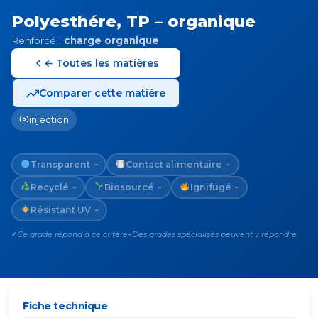
Polyesthére, TP – organique
Renforcé :
charge organique
← Toutes les matières
Comparer cette matière
injection
Transparent
Contact alimentaire
~
~
Recyclé
Biosourcé
Ignifugé
~
~
~
Résistant UV
~
Ce grade répond à ce critère
Des grades spécialisés peuvent y répondre
✓
~
Fiche technique