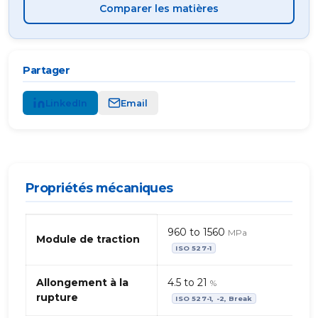
Comparer les matières
Partager
LinkedIn
Email
Propriétés mécaniques
Propriétés
960 to 1560
MPa
mécaniques
Module de traction
ISO 527-1
de
Polyesthére,
TP
Allongement à la
4.5 to 21
%
–
rupture
ISO 527-1, -2, Break
organique