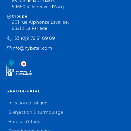
65 rue de la Cimaise,
59650 Villeneuve-d’Ascq
Groupe
901 rue Alphonse Lavallée,
83210 La Farlède
+33 (0)9 72 51 89 89
info@hybster.com
FABRIQUÉ
EN FRANCE
SAVOIR-FAIRE
Injection plastique
Bi-injection & surmoulage
Bureau d’études
Prototypage rapide