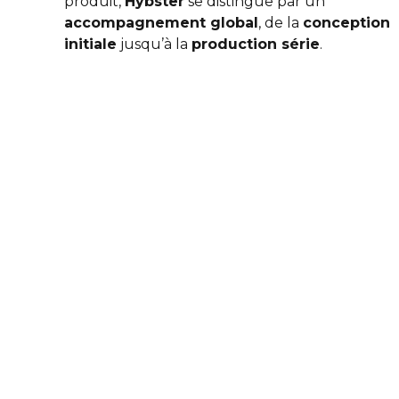
produit,
Hybster
se distingue par un
accompagnement global
, de la
conception
initiale
jusqu’à la
production série
.