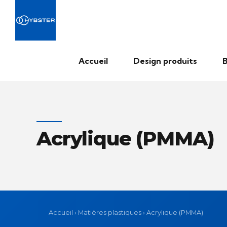
Accueil
Design produits
B
Acrylique (PMMA)
Accueil
›
Matières plastiques
›
Acrylique (PMMA)