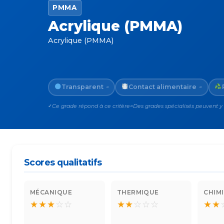
PMMA
Acrylique (PMMA)
Acrylique (PMMA)
Transparent
Contact alimentaire
~
~
Ce grade répond à ce critère
Des grades spécialisés peuvent y
✓
~
Scores qualitatifs
MÉCANIQUE
THERMIQUE
CHIM
★
★
★
☆
☆
★
★
☆
☆
☆
★
★