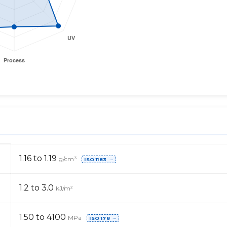
1.16 to 1.19
g/cm³
ISO 1183
⋯
1.2 to 3.0
kJ/m²
1.50 to 4100
MPa
ISO 178
⋯