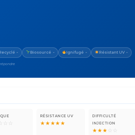
Recyclé
Biosourcé
Ignifugé
Résistant UV
~
~
~
~
 répondre
IQUE
RÉSISTANCE UV
DIFFICULTÉ
☆
☆
☆
★
★
★
★
★
INJECTION
★
★
★
☆
☆