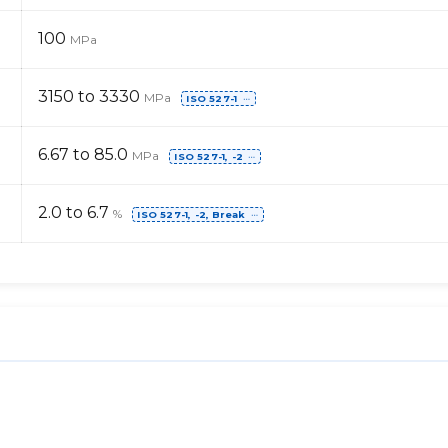
100
MPa
3150 to 3330
MPa
ISO 527-1
⋯
6.67 to 85.0
MPa
ISO 527-1, -2
⋯
2.0 to 6.7
%
ISO 527-1, -2, Break
⋯