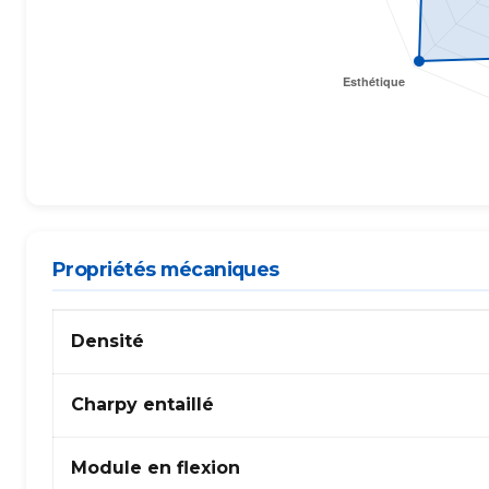
Propriétés mécaniques
Propriétés
Densité
mécaniques
de
Acrylique
Charpy entaillé
(PMMA)
Module en flexion