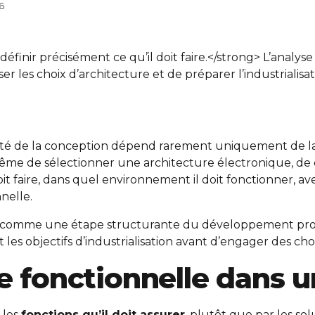
26
éfinir précisément ce qu’il doit faire.</strong> L’analy
r les choix d’architecture et de préparer l’industrialisa
ité de la conception dépend rarement uniquement de l
 même de sélectionner une architecture électronique, de 
t faire, dans quel environnement il doit fonctionner, ave
nnelle.
le comme une étape structurante du développement produi
 les objectifs d’industrialisation avant d’engager des c
se fonctionnelle dans 
 les
fonctions qu’il doit assurer
, plutôt que par les so