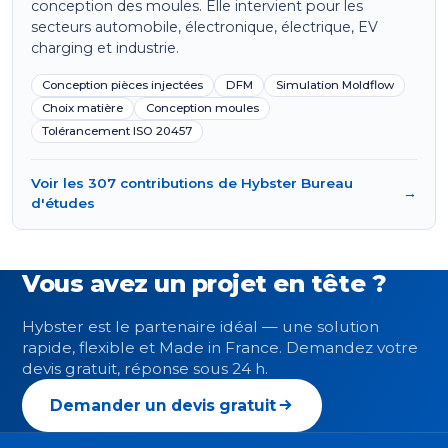
conception des moules. Elle intervient pour les
secteurs automobile, électronique, électrique, EV
charging et industrie.
Conception pièces injectées
DFM
Simulation Moldflow
Choix matière
Conception moules
Tolérancement ISO 20457
Voir les 307 contributions de Hybster Bureau
→
d'études
Vous avez un projet en tête ?
Hybster est le partenaire idéal — une solution
rapide, flexible et Made in France. Demandez votre
devis gratuit, réponse sous 24 h.
Demander un devis gratuit