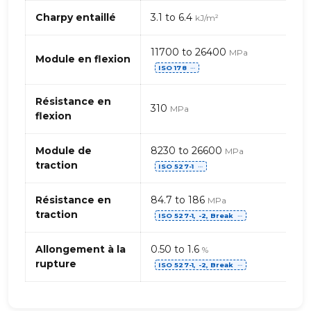
PPS
(Polysulfure
Charpy entaillé
3.1 to 6.4
kJ/m²
de
phénylène)
11700 to 26400
MPa
–
Module en flexion
ISO 178
⋯
fibres
de
Résistance en
carbone
310
MPa
flexion
Module de
8230 to 26600
MPa
traction
ISO 527-1
⋯
Résistance en
84.7 to 186
MPa
traction
ISO 527-1, -2, Break
⋯
Allongement à la
0.50 to 1.6
%
rupture
ISO 527-1, -2, Break
⋯