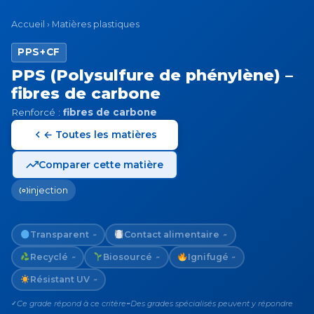
Accueil
›
Matières plastiques
PPS+CF
PPS (Polysulfure de phénylène) –
fibres de carbone
Renforcé :
fibres de carbone
← Toutes les matières
Comparer cette matière
injection
Transparent
Contact alimentaire
~
~
Recyclé
Biosourcé
Ignifugé
~
~
~
Résistant UV
~
Ce grade répond à ce critère
Des grades spécialisés peuvent y répondre
✓
~