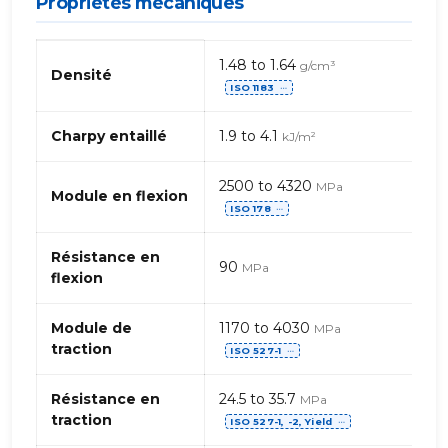
Propriétés mécaniques
Propriétés
1.48 to 1.64
g/cm³
mécaniques
Densité
ISO 1183
de
⋯
Acetal
POM
Charpy entaillé
1.9 to 4.1
kJ/m²
(Polyoxyméthacrylate)
Copolymère
2500 to 4320
MPa
–
Module en flexion
ISO 178
⋯
billes
de
Résistance en
verre
90
MPa
flexion
Module de
1170 to 4030
MPa
traction
ISO 527-1
⋯
Résistance en
24.5 to 35.7
MPa
traction
ISO 527-1, -2, Yield
⋯