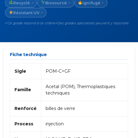
Recyclé
Biosourcé
Ignifugé
~
~
~
Résistant UV
~
Ce grade répond à ce critère
Des grades spécialisés peuvent y répondre
✓
~
Fiche technique
Sigle
POM-C+GF
Acetal (POM), Thermoplastiques
Famille
techniques
Renforcé
billes de verre
Process
injection