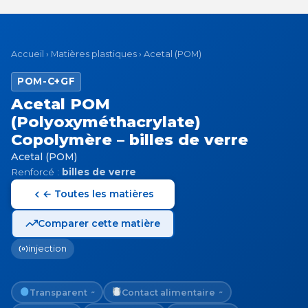
Accueil
›
Matières plastiques
›
Acetal (POM)
POM-C+GF
Acetal POM
(Polyoxyméthacrylate)
Copolymère – billes de verre
Acetal (POM)
Renforcé :
billes de verre
← Toutes les matières
Comparer cette matière
injection
Transparent
Contact alimentaire
~
~