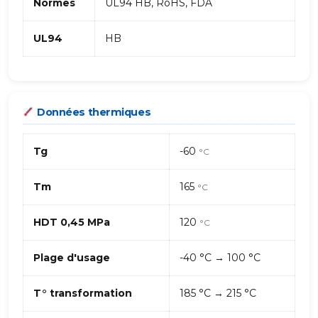
Normes
UL94 HB, RoHS, FDA
UL94
HB
Données thermiques
Tg
-60
°C
Tm
165
°C
HDT 0,45 MPa
120
°C
Plage d'usage
-40 °C → 100 °C
T° transformation
185 °C → 215 °C