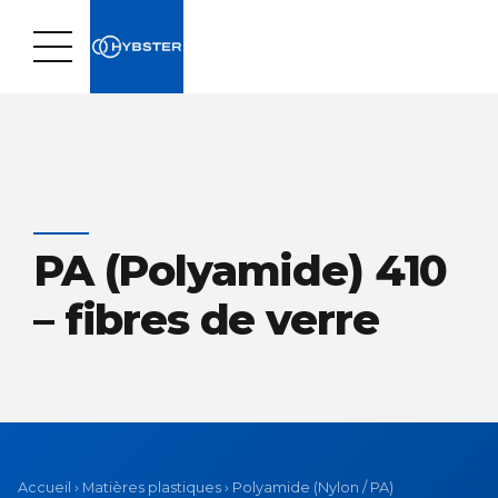
PA (Polyamide) 410
– fibres de verre
Accueil
›
Matières plastiques
›
Polyamide (Nylon / PA)