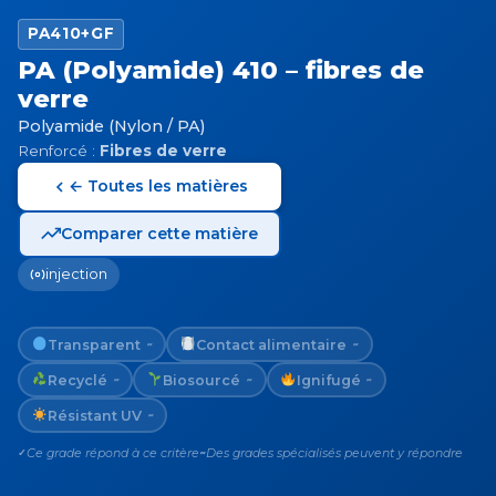
PA410+GF
PA (Polyamide) 410 – fibres de
verre
Polyamide (Nylon / PA)
Renforcé :
Fibres de verre
← Toutes les matières
Comparer cette matière
injection
Transparent
Contact alimentaire
~
~
Recyclé
Biosourcé
Ignifugé
~
~
~
Résistant UV
~
Ce grade répond à ce critère
Des grades spécialisés peuvent y répondre
✓
~