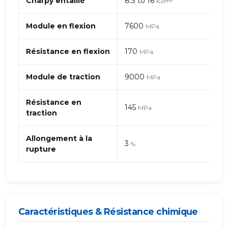
Charpy entaillé
8.3 to 16
kJ/m²
410
–
Module en flexion
7600
MPa
fibres
de
Résistance en flexion
170
verre
MPa
Module de traction
9000
MPa
Résistance en
145
MPa
traction
Allongement à la
3
%
rupture
Caractéristiques & Résistance chimique