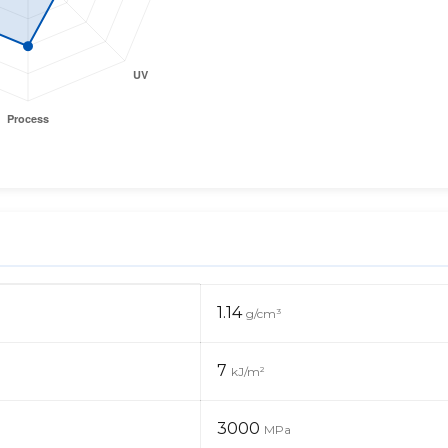
1.14
g/cm³
7
kJ/m²
3000
MPa