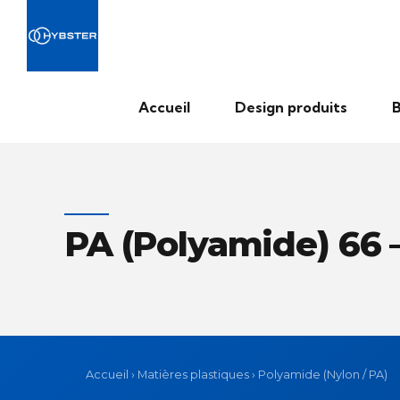
Accueil
Design produits
B
PA (Polyamide) 66 
Accueil
›
Matières plastiques
›
Polyamide (Nylon / PA)