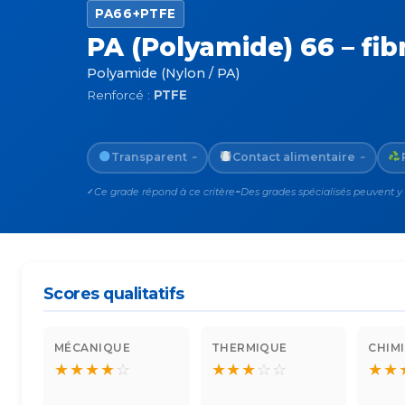
PA66+PTFE
PA (Polyamide) 66 – fi
Polyamide (Nylon / PA)
Renforcé :
PTFE
Transparent
Contact alimentaire
~
~
Ce grade répond à ce critère
Des grades spécialisés peuvent y
✓
~
Scores qualitatifs
MÉCANIQUE
THERMIQUE
CHIM
★
★
★
★
☆
★
★
★
☆
☆
★
★