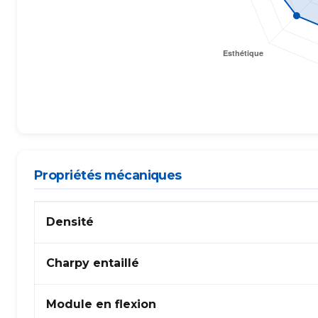
Propriétés mécaniques
Propriétés
Densité
mécaniques
de
PA
Charpy entaillé
(Polyamide)
66
Module en flexion
–