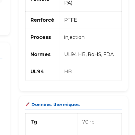
PA)
Renforcé
PTFE
Process
injection
Normes
UL94 HB, RoHS, FDA
UL94
HB
Données thermiques
Tg
70
°C