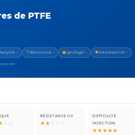
bres de PTFE
Recyclé
Biosourcé
Ignifugé
Résistant UV
~
~
~
~
 répondre
IQUE
RÉSISTANCE UV
DIFFICULTÉ
★
☆
☆
★
★
☆
☆
☆
INJECTION
★
★
★
★
★