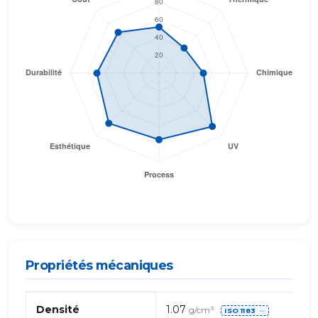
Propriétés mécaniques
Propriétés
Densité
1.07
g/cm³
ISO 1183
mécaniques
⋯