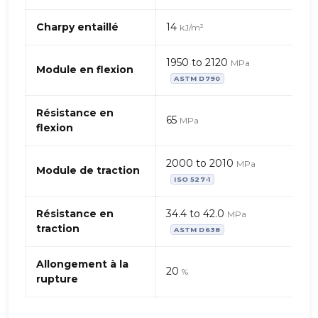
de
ASA
Charpy entaillé
14
kJ/m²
(Acrylonitrile
Styrène
1950 to 2120
MPa
Acrylate)+ABS
Module en flexion
ASTM D790
(Acrylonitrile
Butadiène
Résistance en
Styrène)
65
MPa
flexion
2000 to 2010
MPa
Module de traction
ISO 527-1
Résistance en
34.4 to 42.0
MPa
traction
ASTM D638
Allongement à la
20
%
rupture