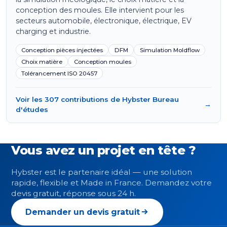
conception des moules. Elle intervient pour les
secteurs automobile, électronique, électrique, EV
charging et industrie.
Conception pièces injectées
DFM
Simulation Moldflow
Choix matière
Conception moules
Tolérancement ISO 20457
Voir les 307 contributions de Hybster Bureau
→
d'études
Vous avez un projet en tête ?
Hybster est le partenaire idéal — une solution
rapide, flexible et Made in France. Demandez votre
devis gratuit, réponse sous 24 h.
Demander un devis gratuit