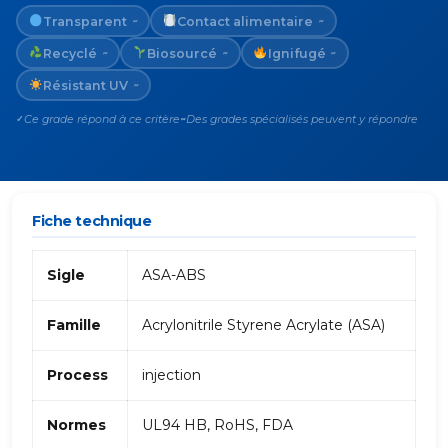
Transparent
Contact alimentaire
~
~
Recyclé
Biosourcé
Ignifugé
~
~
~
Résistant UV
~
Ce grade répond à ce critère
Des grades spécialisés peuvent y répondre
✓
~
Fiche technique
Sigle
ASA-ABS
Famille
Acrylonitrile Styrene Acrylate (ASA)
Process
injection
Normes
UL94 HB, RoHS, FDA