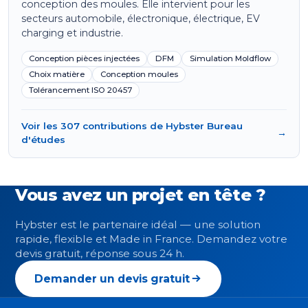
conception des moules. Elle intervient pour les
secteurs automobile, électronique, électrique, EV
charging et industrie.
Conception pièces injectées
DFM
Simulation Moldflow
Choix matière
Conception moules
Tolérancement ISO 20457
Voir les 307 contributions de Hybster Bureau
→
d'études
Vous avez un projet en tête ?
Hybster est le partenaire idéal — une solution
rapide, flexible et Made in France. Demandez votre
devis gratuit, réponse sous 24 h.
Demander un devis gratuit