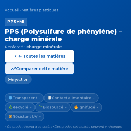
Accueil
›
Matières plastiques
PPS+MI
PPS (Polysulfure de phénylène) –
charge minérale
Renforcé :
charge minérale
← Toutes les matières
Comparer cette matière
injection
Transparent
Contact alimentaire
~
~
Recyclé
Biosourcé
Ignifugé
~
~
~
Résistant UV
~
Ce grade répond à ce critère
Des grades spécialisés peuvent y répondre
✓
~