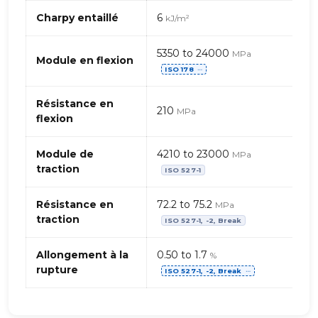
PPS
(Polysulfure
Charpy entaillé
6
kJ/m²
de
phénylène)
5350 to 24000
MPa
–
Module en flexion
ISO 178
⋯
charge
minérale
Résistance en
210
MPa
flexion
Module de
4210 to 23000
MPa
traction
ISO 527-1
Résistance en
72.2 to 75.2
MPa
traction
ISO 527-1, -2, Break
Allongement à la
0.50 to 1.7
%
rupture
ISO 527-1, -2, Break
⋯