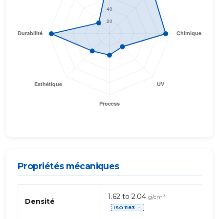
Propriétés mécaniques
Propriétés
1.62 to 2.04
g/cm³
mécaniques
Densité
ISO 1183
de
⋯