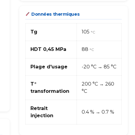
Données thermiques
Tg
105
°C
HDT 0,45 MPa
88
°C
Plage d'usage
-20 °C → 85 °C
T°
200 °C → 260
transformation
°C
Retrait
0.4 % → 0.7 %
injection