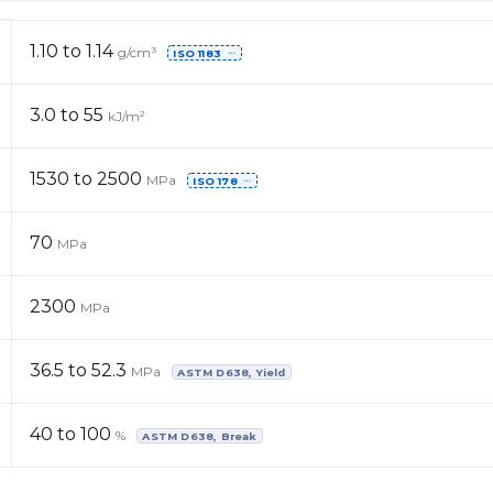
1.10 to 1.14
g/cm³
ISO 1183
⋯
3.0 to 55
kJ/m²
1530 to 2500
MPa
ISO 178
⋯
70
MPa
2300
MPa
36.5 to 52.3
MPa
ASTM D638, Yield
40 to 100
%
ASTM D638, Break