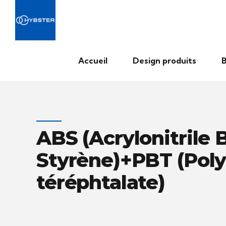
Accueil
Design produits
B
ABS (Acrylonitrile
Styrène)+PBT (Pol
téréphtalate)