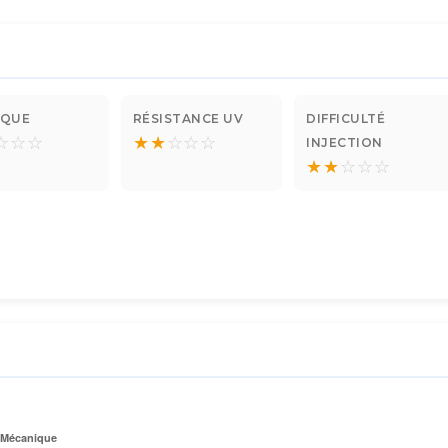
IQUE
RÉSISTANCE UV
DIFFICULTÉ
☆
☆
☆
★
★
☆
☆
☆
INJECTION
★
★
☆
☆
☆