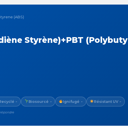
Styrene (ABS)
adiène Styrène)+PBT (Polybuty
Recyclé
Biosourcé
Ignifugé
Résistant UV
~
~
~
~
 répondre