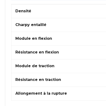
Propriétés
Densité
mécaniques
de
ABS
Charpy entaillé
(Acrylonitrile
Butadiène
Module en flexion
Styrène)+PBT
(Polybutylène
téréphtalate)
Résistance en flexion
Module de traction
Résistance en traction
Allongement à la rupture