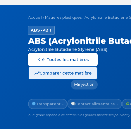
Accueil
›
Matières plastiques
›
Acrylonitrile Butadiene 
ABS-PBT
ABS (Acrylonitrile But
Acrylonitrile Butadiene Styrene (ABS)
← Toutes les matières
Comparer cette matière
injection
Transparent
Contact alimentaire
~
~
Ce grade répond à ce critère
Des grades spécialisés peuvent y
✓
~