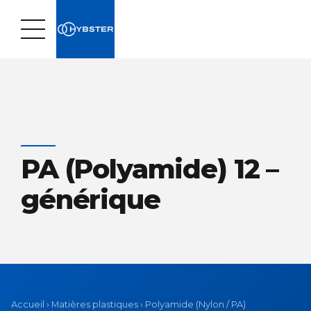
PA (Polyamide) 12 –
générique
Accueil
›
Matières plastiques
›
Polyamide (Nylon / PA)