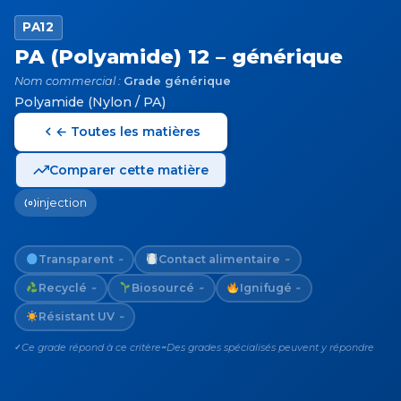
PA12
PA (Polyamide) 12 – générique
Nom commercial :
Grade générique
Polyamide (Nylon / PA)
← Toutes les matières
Comparer cette matière
injection
Transparent
Contact alimentaire
~
~
Recyclé
Biosourcé
Ignifugé
~
~
~
Résistant UV
~
Ce grade répond à ce critère
Des grades spécialisés peuvent y répondre
✓
~