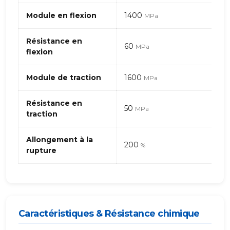
–
Module en flexion
1400
MPa
générique
Résistance en
60
MPa
flexion
Module de traction
1600
MPa
Résistance en
50
MPa
traction
Allongement à la
200
%
rupture
Caractéristiques & Résistance chimique