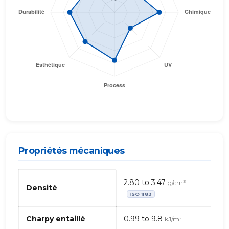
Propriétés mécaniques
Propriétés
2.80 to 3.47
g/cm³
mécaniques
Densité
ISO 1183
de
PA
(Polyamide)
Charpy entaillé
0.99 to 9.8
kJ/m²
12