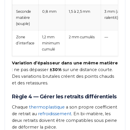
Seconde
0,8 mm
1,5 à 2,5 mm
3 mm (au-delà 
matière
ralentit)
(souple)
Zone
1,2 mm
2 mm cumulés
—
d’interface
minimum
cumulé
Variation d’épaisseur dans une même matière
: ne pas dépasser
±30%
sur une distance courte.
Des variations brutales créent des points chauds
et des retassures.
Règle 4 — Gérer les retraits différentiels
Chaque
thermoplastique
a son propre coefficient
de retrait au
refroidissement
. En bi-matière, les
deux retraits doivent être compatibles sous peine
de déformer la pièce.