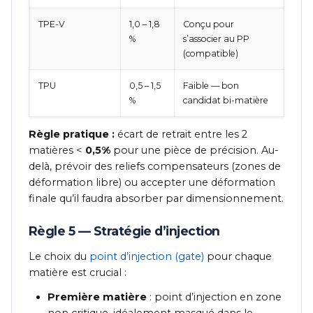
TPE-V
1,0 – 1,8
Conçu pour
%
s’associer au PP
(compatible)
TPU
0,5 – 1,5
Faible — bon
%
candidat bi-matière
Règle pratique :
écart de retrait entre les 2
matières <
0,5%
pour une pièce de précision. Au-
delà, prévoir des reliefs compensateurs (zones de
déformation libre) ou accepter une déformation
finale qu’il faudra absorber par dimensionnement.
Règle 5 — Stratégie d’injection
Le choix du
point d’injection (gate)
pour chaque
matière est crucial :
Première matière
: point d’injection en zone
non critique, idéalement masqué dans le