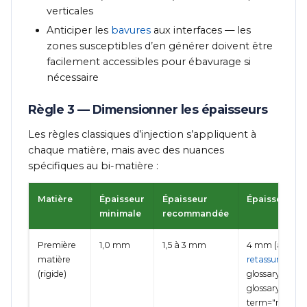
verticales
Anticiper les
bavures
aux interfaces — les
zones susceptibles d’en générer doivent être
facilement accessibles pour ébavurage si
nécessaire
Règle 3 — Dimensionner les épaisseurs
Les règles classiques d’injection s’appliquent à
chaque matière, mais avec des nuances
spécifiques au bi-matière :
Matière
Épaisseur
Épaisseur
Épaisseur m
minimale
recommandée
Première
1,0 mm
1,5 à 3 mm
4 mm (au-delà 
matière
retassure
" cla
(rigide)
glossary-autol
glossary-
term="retassur