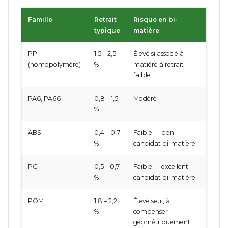
Famille
Retrait
Risque en bi-
typique
matière
PP
1,5 – 2,5
Élevé si associé à
(homopolymère)
%
matière à retrait
faible
PA6, PA66
0,8 – 1,5
Modéré
%
ABS
0,4 – 0,7
Faible — bon
%
candidat bi-matière
PC
0,5 – 0,7
Faible — excellent
%
candidat bi-matière
POM
1,8 – 2,2
Élevé seul, à
%
compenser
géométriquement