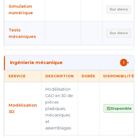
Simulation
Sur devis
numérique
Tests
Sur devis
mécaniques
Ingénierie mécanique
1
▾
SERVICE
DESCRIPTION
DURÉE
DISPONIBILITÉ
Modélisation
CAO en 3D de
pièces
Modélisation
Disponible
plastiques,
3D
mécaniques
et
assemblages.