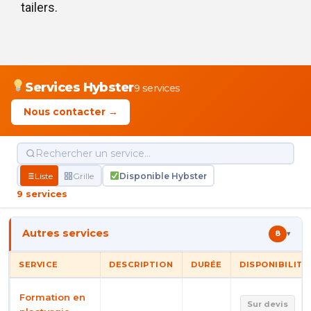
tailers.
Services Hybster
9 services
Nous contacter →
Liste
Grille
Disponible Hybster
9 services
Autres services
8
▾
SERVICE
DESCRIPTION
DURÉE
DISPONIBILITÉ
Formation en
Sur devis