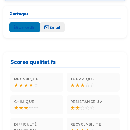
Partager
LinkedIn
Email
Scores qualitatifs
MÉCANIQUE
THERMIQUE
★
★
★
★
☆
★
★
★
☆
☆
CHIMIQUE
RÉSISTANCE UV
★
★
★
☆
☆
★
★
☆
☆
☆
DIFFICULTÉ
RECYCLABILITÉ