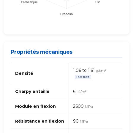
Propriétés mécaniques
Propriétés
1.06 to 1.61
g/cm³
mécaniques
Densité
ISO 1183
de
PA
(Polyamide)
Charpy entaillé
6
kJ/m²
9T
Module en flexion
2600
MPa
Résistance en flexion
90
MPa