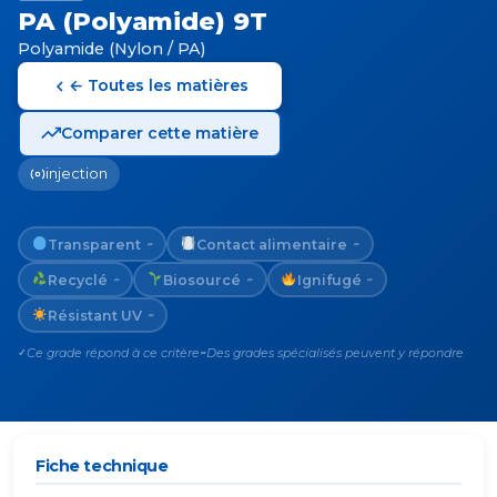
PA (Polyamide) 9T
Polyamide (Nylon / PA)
← Toutes les matières
Comparer cette matière
injection
Transparent
Contact alimentaire
~
~
Recyclé
Biosourcé
Ignifugé
~
~
~
Résistant UV
~
Ce grade répond à ce critère
Des grades spécialisés peuvent y répondre
✓
~
Fiche technique