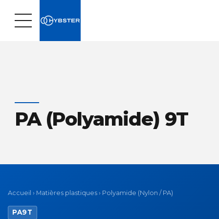
PA (Polyamide) 9T
Accueil
›
Matières plastiques
›
Polyamide (Nylon / PA)
PA9T