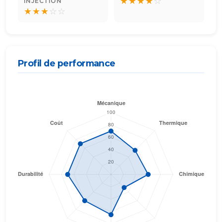
★
★
★
★
☆
INJECTION
★
★
★
☆
☆
Profil de performance