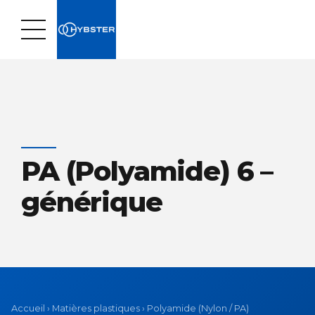
PA (Polyamide) 6 –
générique
Accueil
›
Matières plastiques
›
Polyamide (Nylon / PA)