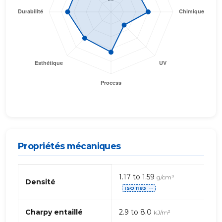
Propriétés mécaniques
Propriétés
1.17 to 1.59
g/cm³
mécaniques
Densité
ISO 1183
de
⋯
PA
(Polyamide)
Charpy entaillé
2.9 to 8.0
kJ/m²
6