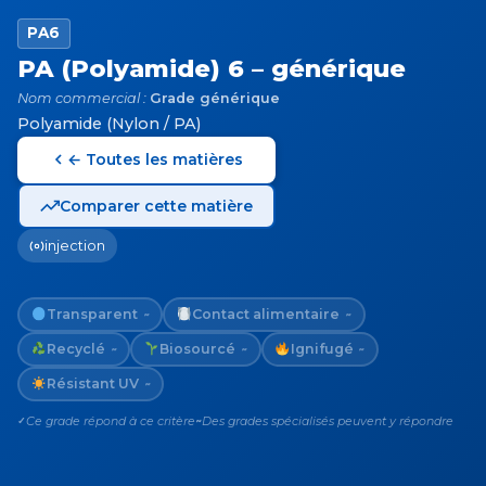
PA6
PA (Polyamide) 6 – générique
Nom commercial :
Grade générique
Polyamide (Nylon / PA)
← Toutes les matières
Comparer cette matière
injection
Transparent
Contact alimentaire
~
~
Recyclé
Biosourcé
Ignifugé
~
~
~
Résistant UV
~
Ce grade répond à ce critère
Des grades spécialisés peuvent y répondre
✓
~