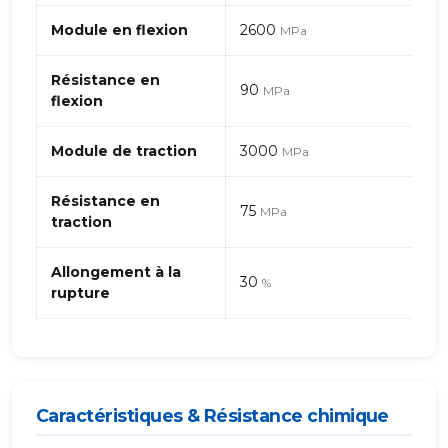
–
Module en flexion
2600
MPa
générique
Résistance en
90
MPa
flexion
Module de traction
3000
MPa
Résistance en
75
MPa
traction
Allongement à la
30
%
rupture
Caractéristiques & Résistance chimique