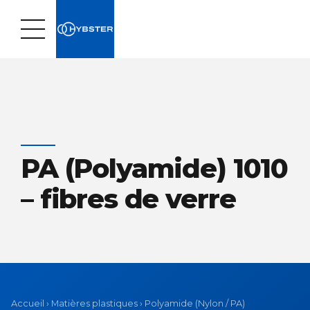
PA (Polyamide) 1010
– fibres de verre
Accueil
›
Matières plastiques
›
Polyamide (Nylon / PA)