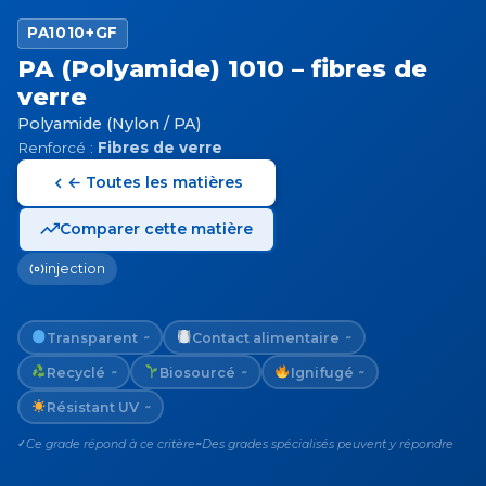
PA1010+GF
PA (Polyamide) 1010 – fibres de
verre
Polyamide (Nylon / PA)
Renforcé :
Fibres de verre
← Toutes les matières
Comparer cette matière
injection
Transparent
Contact alimentaire
~
~
Recyclé
Biosourcé
Ignifugé
~
~
~
Résistant UV
~
Ce grade répond à ce critère
Des grades spécialisés peuvent y répondre
✓
~