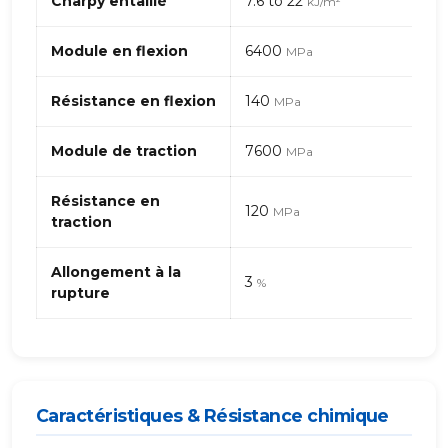
Charpy entaillé
7.6 to 22
kJ/m²
1010
–
Module en flexion
6400
MPa
fibres
de
Résistance en flexion
140
verre
MPa
Module de traction
7600
MPa
Résistance en
120
MPa
traction
Allongement à la
3
%
rupture
Caractéristiques & Résistance chimique