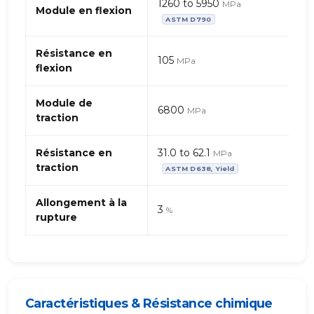
1260 to 5950
MPa
de
Module en flexion
ASTM D790
verre
Résistance en
105
MPa
flexion
Module de
6800
MPa
traction
Résistance en
31.0 to 62.1
MPa
traction
ASTM D638, Yield
Allongement à la
3
%
rupture
Caractéristiques & Résistance chimique