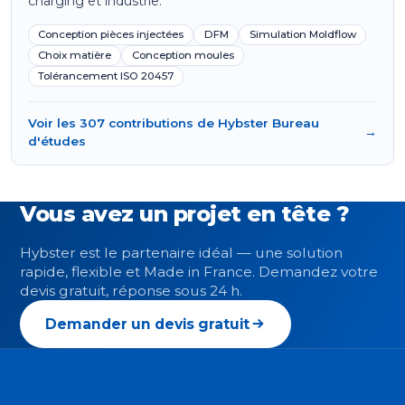
charging et industrie.
Conception pièces injectées
DFM
Simulation Moldflow
Choix matière
Conception moules
Tolérancement ISO 20457
Voir les 307 contributions de Hybster Bureau
→
d'études
Vous avez un projet en tête ?
Hybster est le partenaire idéal — une solution
rapide, flexible et Made in France. Demandez votre
devis gratuit, réponse sous 24 h.
Demander un devis gratuit