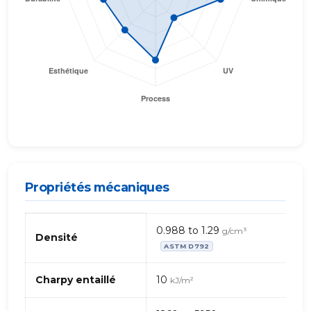
Propriétés mécaniques
Propriétés
0.988 to 1.29
g/cm³
mécaniques
Densité
ASTM D792
de
PE,
générique
Charpy entaillé
10
kJ/m²
–
fibres