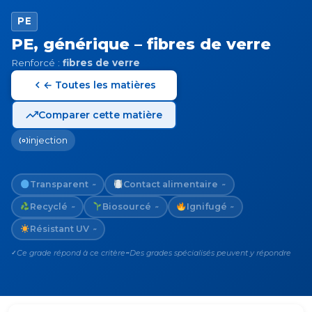
PE
PE, générique – fibres de verre
Renforcé :
fibres de verre
← Toutes les matières
Comparer cette matière
injection
Transparent
Contact alimentaire
~
~
Recyclé
Biosourcé
Ignifugé
~
~
~
Résistant UV
~
Ce grade répond à ce critère
Des grades spécialisés peuvent y répondre
✓
~