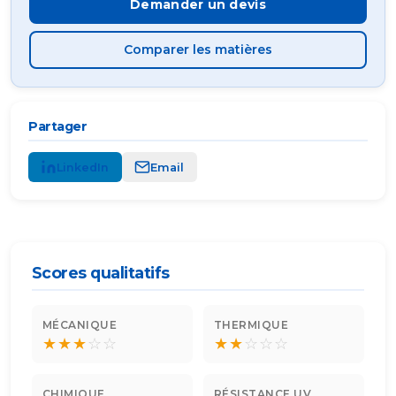
Demander un devis
Comparer les matières
Partager
LinkedIn
Email
Scores qualitatifs
MÉCANIQUE
THERMIQUE
★
★
★
☆
☆
★
★
☆
☆
☆
CHIMIQUE
RÉSISTANCE UV