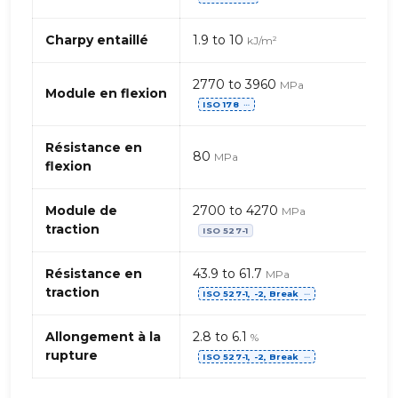
de
PBT
(Polybutylène
Charpy entaillé
1.9 to 10
kJ/m²
téréphtalate)
–
2770 to 3960
MPa
billes
Module en flexion
ISO 178
⋯
de
verre
Résistance en
80
MPa
flexion
Module de
2700 to 4270
MPa
traction
ISO 527-1
Résistance en
43.9 to 61.7
MPa
traction
ISO 527-1, -2, Break
⋯
Allongement à la
2.8 to 6.1
%
rupture
ISO 527-1, -2, Break
⋯