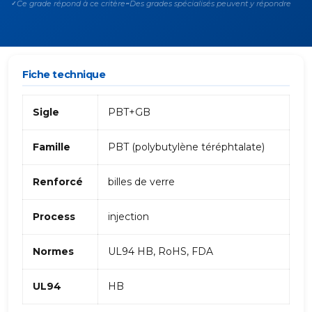
Ce grade répond à ce critère
Des grades spécialisés peuvent y répondre
✓
~
Fiche technique
Sigle
PBT+GB
Famille
PBT (polybutylène téréphtalate)
Renforcé
billes de verre
Process
injection
Normes
UL94 HB, RoHS, FDA
UL94
HB