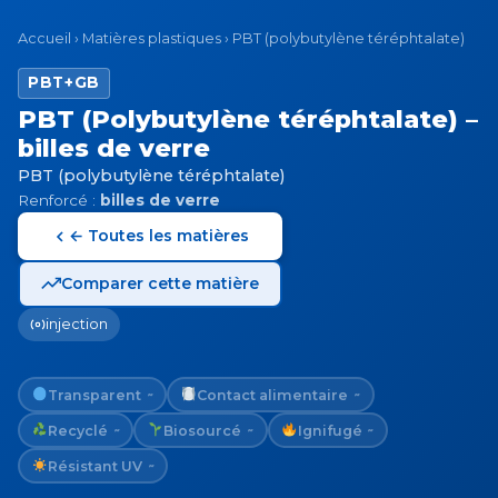
Accueil
›
Matières plastiques
›
PBT (polybutylène téréphtalate)
PBT+GB
PBT (Polybutylène téréphtalate) –
billes de verre
PBT (polybutylène téréphtalate)
Renforcé :
billes de verre
← Toutes les matières
Comparer cette matière
injection
Transparent
Contact alimentaire
~
~
Recyclé
Biosourcé
Ignifugé
~
~
~
Résistant UV
~