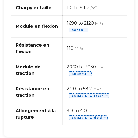
PET
(Polyéthylène
Charpy entaillé
1.0 to 9.1
kJ/m²
téréphtalate)
1690 to 2120
MPa
Module en flexion
ISO 178
⋯
Résistance en
110
MPa
flexion
Module de
2060 to 3030
MPa
traction
ISO 527-1
⋯
Résistance en
24.0 to 58.7
MPa
traction
ISO 527-1, -2, Break
⋯
Allongement à la
3.9 to 4.0
%
rupture
ISO 527-1, -2, Yield
⋯