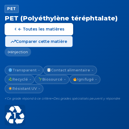
PET
PET (Polyéthylène téréphtalate)
← Toutes les matières
Comparer cette matière
injection
Transparent
Contact alimentaire
~
~
Recyclé
Biosourcé
Ignifugé
~
~
~
Résistant UV
~
Ce grade répond à ce critère
Des grades spécialisés peuvent y répondre
✓
~