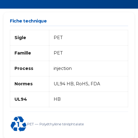
Fiche technique
Sigle
PET
Famille
PET
Process
injection
Normes
UL94 HB, RoHS, FDA
UL94
HB
PET — Polyéthylène téréphtalate