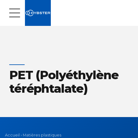
PET (Polyéthylène
téréphtalate)
Accueil
›
Matières plastiques