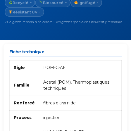
Recyclé
Biosourcé
Ignifugé
~
~
~
Résistant UV
~
Ce grade répond à ce critère
Des grades spécialisés peuvent y répondre
✓
~
Fiche technique
Sigle
POM-C-AF
Acetal (POM), Thermoplastiques
Famille
techniques
Renforcé
fibres d’aramide
Process
injection