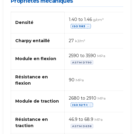
Propriétés mécaniques
Propriétés
1.40 to 1.46
g/cm³
mécaniques
Densité
ISO 1183
de
⋯
Acetal
POM
Charpy entaillé
27
kJ/m²
(Polyoxyméthacrylate)
Copolymère
2590 to 3590
MPa
–
Module en flexion
ASTM D790
fibres
d’aramide
Résistance en
90
MPa
flexion
2680 to 2910
MPa
Module de traction
ISO 527-1
⋯
Résistance en
46.9 to 68.9
MPa
traction
ASTM D638