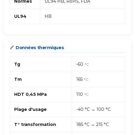
Normes
UL94 HB, RoHS, FDA
UL94
HB
Données thermiques
Tg
-60
°C
Tm
165
°C
HDT 0,45 MPa
110
°C
Plage d'usage
-40 °C → 100 °C
T° transformation
185 °C → 215 °C