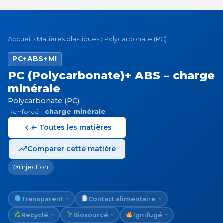
Accueil
›
Matières plastiques
›
Polycarbonate (PC)
PC+ABS+MI
PC (Polycarbonate)+ ABS – charge
minérale
Polycarbonate (PC)
Renforcé :
charge minérale
← Toutes les matières
Comparer cette matière
injection
Transparent
Contact alimentaire
~
~
Recyclé
Biosourcé
Ignifugé
~
~
~