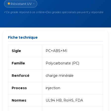
Résistant UV
~
Ce grade répond à ce critère
Des grades spécialisés peuvent y répondre
✓
~
Fiche technique
Sigle
PC+ABS+MI
Famille
Polycarbonate (PC)
Renforcé
charge minérale
Process
injection
Normes
UL94 HB, RoHS, FDA