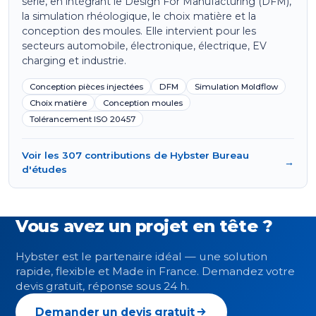
série, en intégrant le Design For Manufacturing (DFM),
la simulation rhéologique, le choix matière et la
conception des moules. Elle intervient pour les
secteurs automobile, électronique, électrique, EV
charging et industrie.
Conception pièces injectées
DFM
Simulation Moldflow
Choix matière
Conception moules
Tolérancement ISO 20457
Voir les 307 contributions de Hybster Bureau
→
d'études
Vous avez un projet en tête ?
Hybster est le partenaire idéal — une solution
rapide, flexible et Made in France. Demandez votre
devis gratuit, réponse sous 24 h.
Demander un devis gratuit