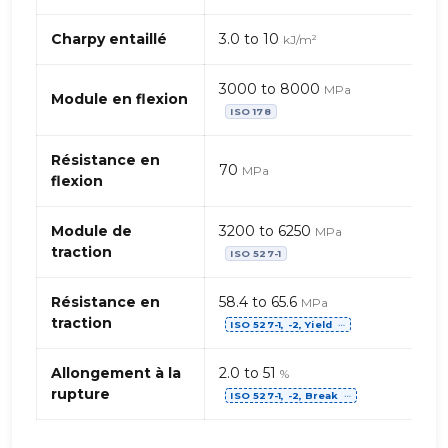
PC
(Polycarbonate)+
Charpy entaillé
3.0 to 10
kJ/m²
ABS
–
3000 to 8000
MPa
charge
Module en flexion
ISO 178
minérale
Résistance en
70
MPa
flexion
Module de
3200 to 6250
MPa
traction
ISO 527-1
Résistance en
58.4 to 65.6
MPa
traction
ISO 527-1, -2, Yield
⋯
Allongement à la
2.0 to 51
%
rupture
ISO 527-1, -2, Break
⋯