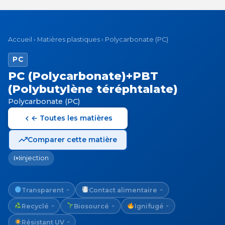
Accueil
›
Matières plastiques
›
Polycarbonate (PC)
PC
PC (Polycarbonate)+PBT
(Polybutylène téréphtalate)
Polycarbonate (PC)
← Toutes les matières
Comparer cette matière
injection
Transparent
Contact alimentaire
~
~
Recyclé
Biosourcé
Ignifugé
~
~
~
Résistant UV
~