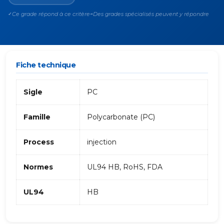
Ce grade répond à ce critère
Des grades spécialisés peuvent y répondre
✓
~
Fiche technique
Sigle
PC
Famille
Polycarbonate (PC)
Process
injection
Normes
UL94 HB, RoHS, FDA
UL94
HB