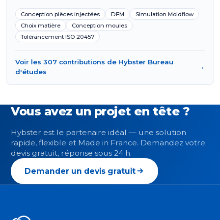
Conception pièces injectées
DFM
Simulation Moldflow
Choix matière
Conception moules
Tolérancement ISO 20457
Voir les 307 contributions de Hybster Bureau
→
d'études
Vous avez un projet en tête ?
Hybster est le partenaire idéal — une solution
rapide, flexible et Made in France. Demandez votre
devis gratuit, réponse sous 24 h.
Demander un devis gratuit