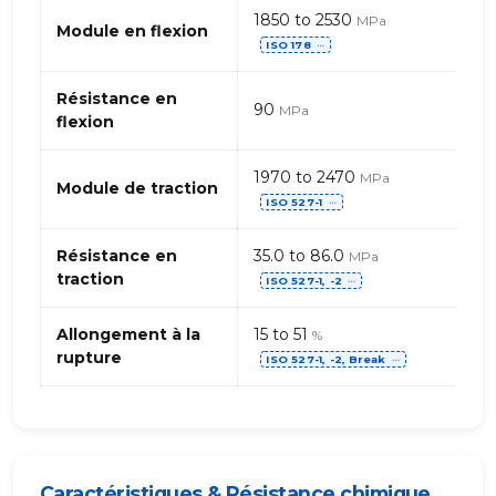
téréphtalate)
1850 to 2530
MPa
Module en flexion
ISO 178
⋯
Résistance en
90
MPa
flexion
1970 to 2470
MPa
Module de traction
ISO 527-1
⋯
Résistance en
35.0 to 86.0
MPa
traction
ISO 527-1, -2
⋯
Allongement à la
15 to 51
%
rupture
ISO 527-1, -2, Break
⋯
Caractéristiques & Résistance chimique