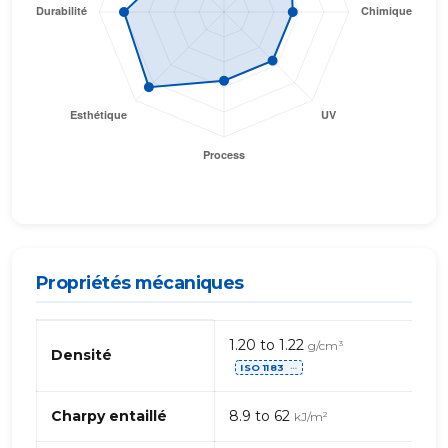
Propriétés mécaniques
Propriétés
1.20 to 1.22
g/cm³
mécaniques
Densité
ISO 1183
de
⋯
PC
(Polycarbonate)+PBT
Charpy entaillé
8.9 to 62
kJ/m²
(Polybutylène