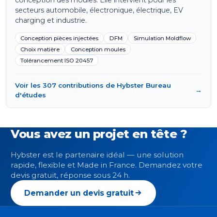
secteurs automobile, électronique, électrique, EV
charging et industrie.
Conception pièces injectées
DFM
Simulation Moldflow
Choix matière
Conception moules
Tolérancement ISO 20457
Voir les 307 contributions de Hybster Bureau
→
d'études
Vous avez un projet en tête ?
Hybster est le partenaire idéal — une solution
rapide, flexible et Made in France. Demandez votre
devis gratuit, réponse sous 24 h.
Demander un devis gratuit