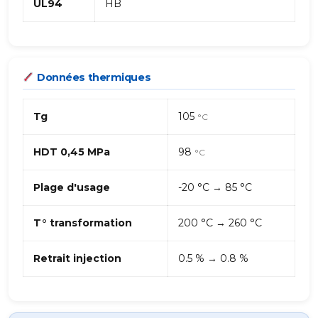
UL94
HB
Données thermiques
Tg
105
°C
HDT 0,45 MPa
98
°C
Plage d'usage
-20 °C → 85 °C
T° transformation
200 °C → 260 °C
Retrait injection
0.5 % → 0.8 %