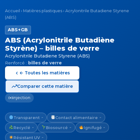
Accueil
›
Matières plastiques
›
Acrylonitrile Butadiene Styrene
(ABS)
ABS+GB
ABS (Acrylonitrile Butadiène
Styrène) – billes de verre
Acrylonitrile Butadiene Styrene (ABS)
Renforcé :
billes de verre
← Toutes les matières
Comparer cette matière
injection
Transparent
Contact alimentaire
~
~
Recyclé
Biosourcé
Ignifugé
~
~
~
Résistant UV
~