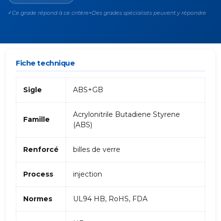
Ce grade répond à ce critère
Des grades spécialisés peuvent y répondre
✓
~
Fiche technique
Sigle
ABS+GB
Acrylonitrile Butadiene Styrene
Famille
(ABS)
Renforcé
billes de verre
Process
injection
Normes
UL94 HB, RoHS, FDA