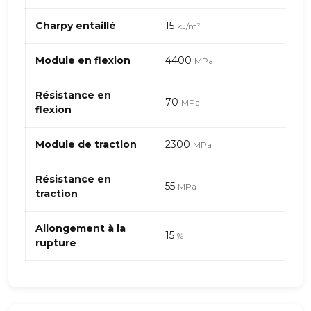
ABS
(Acrylonitrile
Charpy entaillé
15
kJ/m²
Butadiène
Styrène)
Module en flexion
4400
MPa
–
billes
Résistance en
de
70
MPa
flexion
verre
Module de traction
2300
MPa
Résistance en
55
MPa
traction
Allongement à la
15
%
rupture