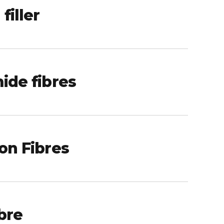
iller
ide fibres
on Fibres
bre