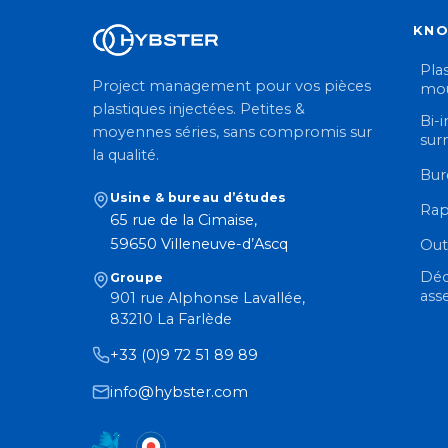
KN
Plas
Project management pour vos pièces
mou
plastiques injectées. Petites &
Bi-i
moyennes séries, sans compromis sur
sur
la qualité.
Bur
Usine & bureau d’études
Rap
65 rue de la Cimaise,
59650 Villeneuve-d’Ascq
Out
Déc
Groupe
ass
901 rue Alphonse Lavallée,
83210 La Farlède
+33 (0)9 72 51 89 89
info@hybster.com