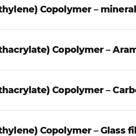
ylene) Copolymer – mineral f
hacrylate) Copolymer – Aram
hacrylate) Copolymer – Carb
hylene) Copolymer – Glass fi