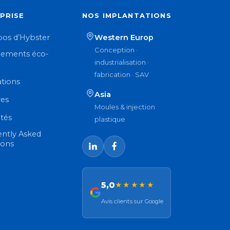
PRISE
NOS IMPLANTATIONS
pos d’Hybster
Western Europ
Conception ·
ements éco-
industrialisation ·
n
fabrication · SAV
ations
Asia
res
Moules & injection
ités
plastique
ently Asked
ions
5,0
★★★★★
Avis clients sur Google