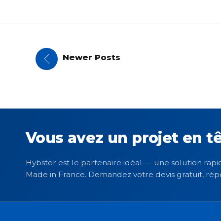
Newer Posts
Vous avez un projet en tê
Hybster est le partenaire idéal — une solution rapid
Made in France. Demandez votre devis gratuit, rép