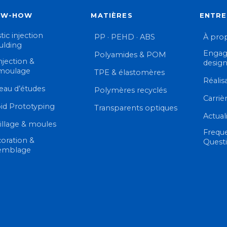
OW-HOW
MATIÈRES
ENTRE
tic injection
PP · PEHD · ABS
À pro
lding
Engag
Polyamides & POM
njection &
desig
moulage
TPE & élastomères
Réalis
eau d’études
Polymères recyclés
Carriè
id Prototyping
Transparents optiques
Actual
illage & moules
Frequ
oration &
Quest
emblage