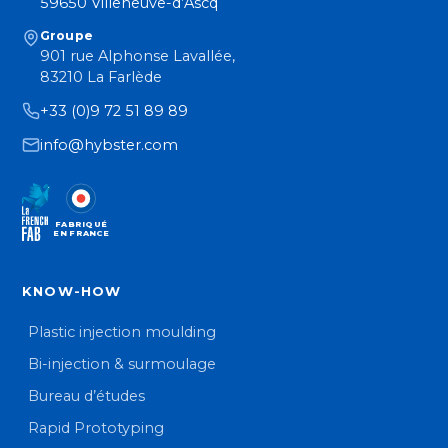
59650 Villeneuve-d’Ascq
Groupe
901 rue Alphonse Lavallée,
83210 La Farlède
+33 (0)9 72 51 89 89
info@hybster.com
FABRIQUÉ
EN FRANCE
KNOW-HOW
Plastic injection moulding
Bi-injection & surmoulage
Bureau d’études
Rapid Prototyping