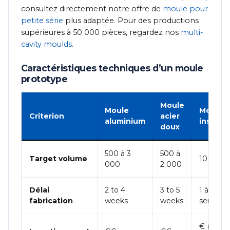
consultez directement notre offre de
moule pour
petite série
plus adaptée. Pour des productions
supérieures à 50 000 pièces, regardez nos
multi-
cavity moulds
.
Caractéristiques techniques d’un moule
prototype
Moule
Moule
Moule à
Criterion
acier
aluminium
insert 
doux
500 à 3
500 à
Target volume
10 à 500
000
2 000
Délai
2 to 4
3 to 5
1 à 3
fabrication
weeks
weeks
semaine
€ (le plu