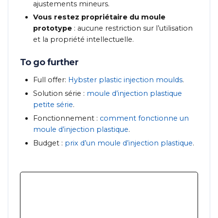
ajustements mineurs.
Vous restez propriétaire du moule
prototype
: aucune restriction sur l’utilisation
et la propriété intellectuelle.
To go further
Full offer:
Hybster plastic injection moulds
.
Solution série :
moule d’injection plastique
petite série
.
Fonctionnement :
comment fonctionne un
moule d’injection plastique
.
Budget :
prix d’un moule d’injection plastique
.
Démarrer votre projet de moule prototype
Vous avez un projet de pièce plastique à
valider en série pilote ou présérie ?
u003cbru003eu003cbru003eContactez