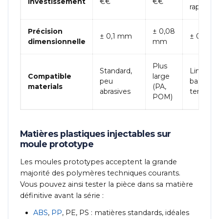
Investissement
€€
€€
rapide)
Précision
± 0,08
± 0,1 mm
± 0,15 
dimensionnelle
mm
Plus
Standard,
Limité,
Compatible
large
peu
basses
materials
(PA,
abrasives
tempéra
POM)
Matières plastiques injectables sur
moule prototype
Les moules prototypes acceptent la grande
majorité des polymères techniques courants.
Vous pouvez ainsi tester la pièce dans sa matière
définitive avant la série :
ABS
,
PP
, PE, PS : matières standards, idéales