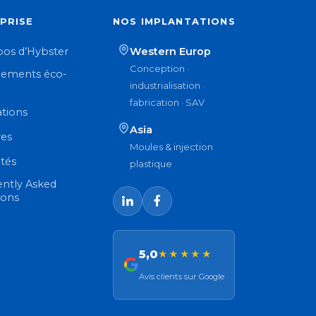
PRISE
NOS IMPLANTATIONS
pos d’Hybster
Western Europ
Conception ·
ements éco-
industrialisation ·
n
fabrication · SAV
ations
Asia
res
Moules & injection
ités
plastique
ently Asked
ions
5,0
★★★★★
Avis clients sur Google