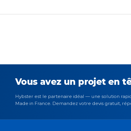
Vous avez un projet en tê
Hybster est le partenaire idéal — une solution rapid
Made in France. Demandez votre devis gratuit, rép