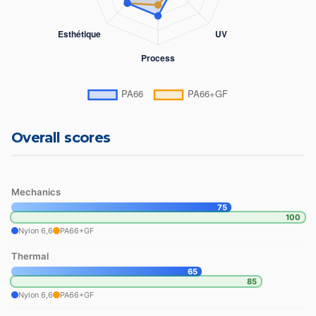
Overall scores
Mechanics
75
100
Nylon 6,6
PA66+GF
Thermal
65
85
Nylon 6,6
PA66+GF