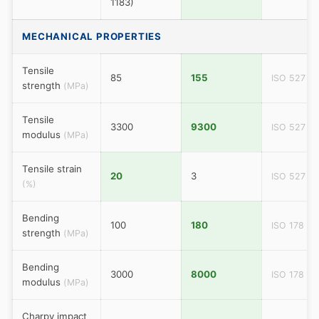
1183)
MECHANICAL PROPERTIES
Tensile
85
155
ISO 527
strength
(MPa)
Tensile
3300
9300
ISO 527
modulus
(MPa)
Tensile strain
20
3
ISO 527
(%)
Bending
100
180
ISO 178
strength
(MPa)
Bending
3000
8000
ISO 178
modulus
(MPa)
Charpy impact