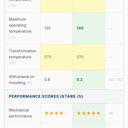
(°C)
Maximum
operating
120
140
—
temperature
(°C)
Transformation
temperature
270
270
—
(°C)
Withdrawal on
0.8
0.2
ISO 2577
moulding
(%)
PERFORMANCE SCORES (STARS /5)
Mechanical
★
★
★
★
★
★
★
★
★
★
—
performance