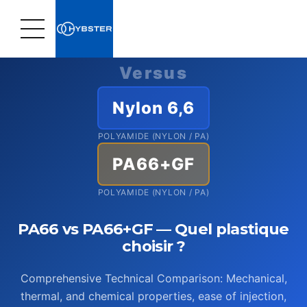
Home
›
Plastic Materials
›
Comparatif PA66 vs PA66+GF
Versus
Nylon 6,6
POLYAMIDE (NYLON / PA)
PA66+GF
POLYAMIDE (NYLON / PA)
PA66 vs PA66+GF — Quel plastique
choisir ?
Comprehensive Technical Comparison: Mechanical,
thermal, and chemical properties, ease of injection,