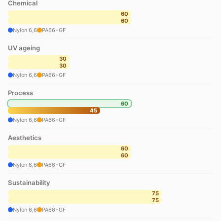
Chemical
60
60
Nylon 6,6
PA66+GF
UV ageing
30
30
Nylon 6,6
PA66+GF
Process
60
45
Nylon 6,6
PA66+GF
Aesthetics
60
60
Nylon 6,6
PA66+GF
Sustainability
75
75
Nylon 6,6
PA66+GF