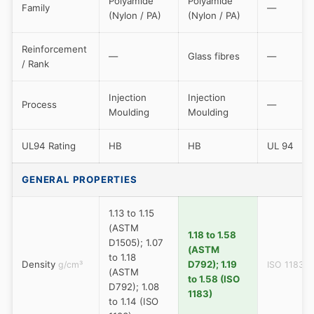
Polyamide
Polyamide
Family
—
(Nylon / PA)
(Nylon / PA)
Reinforcement
—
Glass fibres
—
/ Rank
Injection
Injection
Process
—
Moulding
Moulding
UL94 Rating
HB
HB
UL 94
GENERAL PROPERTIES
1.13 to 1.15
(ASTM
1.18 to 1.58
D1505); 1.07
(ASTM
to 1.18
Density
D792); 1.19
g/cm³
ISO 1183
(ASTM
to 1.58 (ISO
D792); 1.08
1183)
to 1.14 (ISO