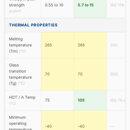
strength
0.55 to 10
5.7 to 15
ISO 179
(kJ/m²)
THERMAL PROPERTIES
Melting
temperature
265
265
DSC
(Tm)
(°C)
Glass
transition
70
70
DSC
temperature
(Tg)
(°C)
HDT / A Temp
75
105
ISO 75-A
(°C)
Minimum
operating
-40
-40
—
temperature