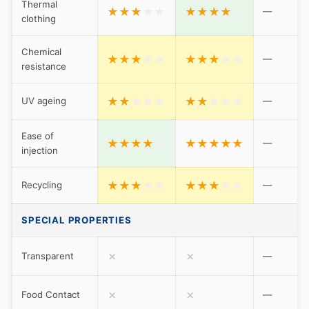
Thermal
★
★
★
★
★
★
★
★
★
★
—
clothing
Chemical
★
★
★
★
★
★
★
★
★
★
—
resistance
★
★
★
★
★
★
★
★
★
★
UV ageing
—
Ease of
★
★
★
★
★
★
★
★
★
★
—
injection
★
★
★
★
★
★
★
★
★
★
Recycling
—
SPECIAL PROPERTIES
✗
✗
Transparent
—
✗
✗
Food Contact
—