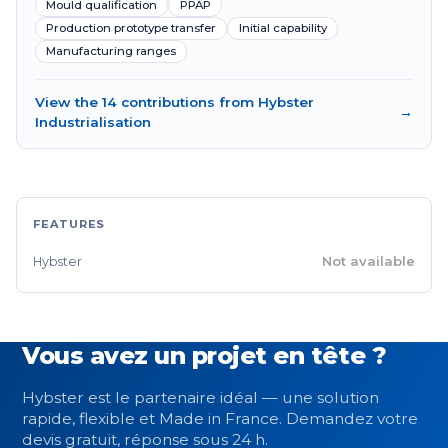
Mould qualification
PPAP
Production prototype transfer
Initial capability
Manufacturing ranges
View the 14 contributions from Hybster
→
Industrialisation
FEATURES
Not available
Hybster
Vous avez un projet en tête ?
Hybster est le partenaire idéal — une solution
rapide, flexible et Made in France. Demandez votre
devis gratuit, réponse sous 24 h.