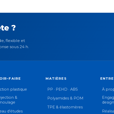
te ?
e, flexible et
onse sous 24 h.
OIR-FAIRE
MATIÈRES
ENTRE
ection plastique
PP · PEHD · ABS
À pro
njection &
Engag
Polyamides & POM
moulage
desig
TPE & élastomères
eau d’études
Réalis