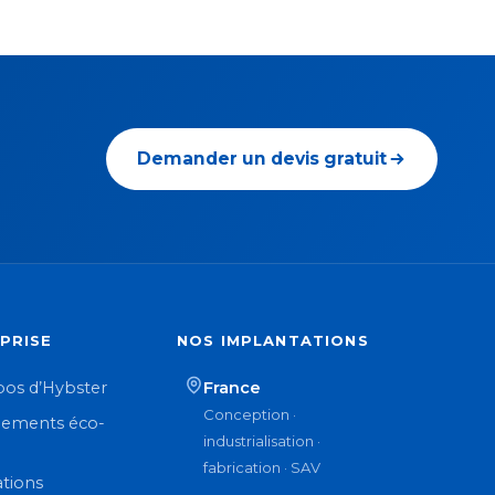
Demander un devis gratuit
PRISE
NOS IMPLANTATIONS
pos d’Hybster
France
Conception ·
ements éco-
industrialisation ·
n
fabrication · SAV
ations