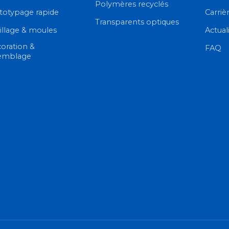
Polymères recyclés
totypage rapide
Carriè
Transparents optiques
illage & moules
Actual
oration &
FAQ
emblage