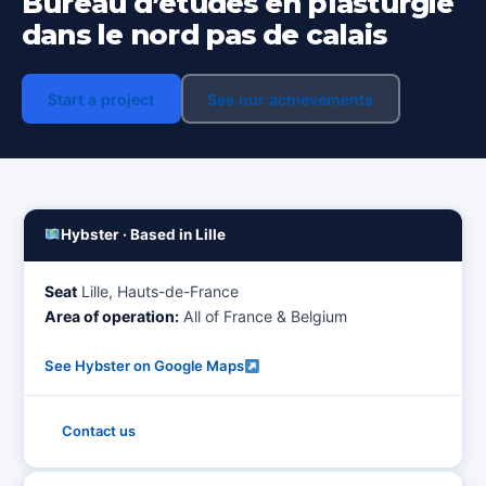
Bureau d’études en plasturgie
dans le nord pas de calais
Start a project
See our achievements
Hybster · Based in Lille
Seat
Lille, Hauts-de-France
Area of operation:
All of France & Belgium
See Hybster on Google Maps
Contact us