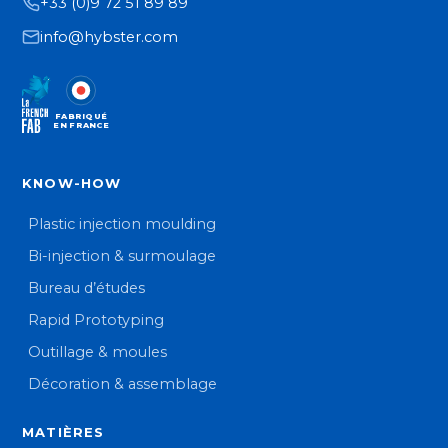
+33 (0)9 72 51 89 89
info@hybster.com
FABRIQUÉ
EN FRANCE
KNOW-HOW
Plastic injection moulding
Bi-injection & surmoulage
Bureau d’études
Rapid Prototyping
Outillage & moules
Décoration & assemblage
MATIÈRES