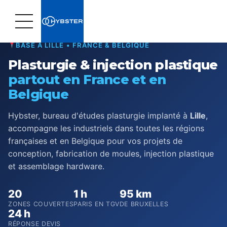
Home
›
Zones d'intervention
BASÉ À LILLE • FRANCE & BELGIQUE
Plasturgie & injection plastique
partout en France et en
Belgique
Hybster, bureau d'études plasturgie implanté à
Lille
,
accompagne les industriels dans toutes les régions
françaises et en Belgique pour vos projets de
conception, fabrication de moules, injection plastique
et assemblage hardware.
20
1 h
95 km
ZONES COUVERTES
PARIS EN TGV
DE BRUXELLES
24 h
RÉPONSE DEVIS