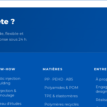
te ?
e, flexible et
onse sous 24 h.
OW-HOW
MATIÈRES
ENTRE
tic injection
PP · PEHD · ABS
À pro
lding
Engag
Polyamides & POM
njection &
desig
moulage
TPE & élastomères
Réalis
eau d’études
Polymères recyclés