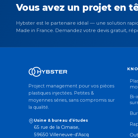
Vous avez un projet en tê
Hybster est le partenaire idéal — une solution rapid
Made in France. Demandez votre devis gratuit, rép
KN
Plas
Project management pour vos pièces
mou
plastiques injectées. Petites &
Bi-
moyennes séries, sans compromis sur
sur
la qualité.
Bur
Usine & bureau d’études
Rap
65 rue de la Cimaise,
59650 Villeneuve-d’Ascq
Out