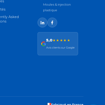
res
Moules & injection
ités
plastique
ently Asked
ions
5,0
★★★★★
Avis clients sur Google
Fabriqué en France