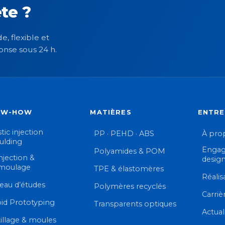
te ?
e, flexible et
onse sous 24 h.
OW-HOW
MATIÈRES
ENTRE
tic injection
PP · PEHD · ABS
À pro
lding
Engag
Polyamides & POM
injection &
desig
moulage
TPE & élastomères
Réalis
eau d’études
Polymères recyclés
Carriè
id Prototyping
Transparents optiques
Actual
illage & moules