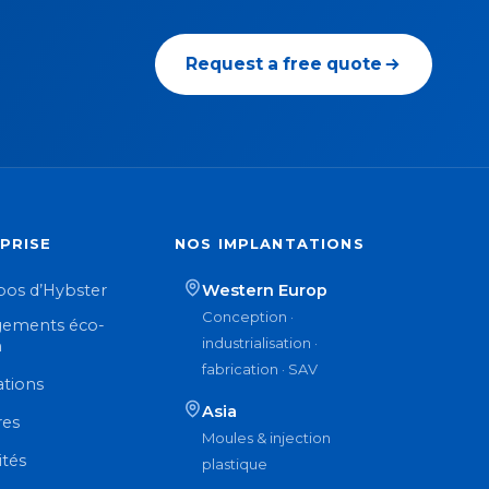
Request a free quote
PRISE
NOS IMPLANTATIONS
pos d’Hybster
Western Europ
Conception ·
ements éco-
industrialisation ·
n
fabrication · SAV
ations
Asia
res
Moules & injection
ités
plastique