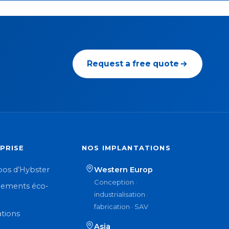
Request a free quote
PRISE
NOS IMPLANTATIONS
pos d’Hybster
Western Europ
Conception ·
ements éco-
industrialisation ·
n
fabrication · SAV
ations
Asia