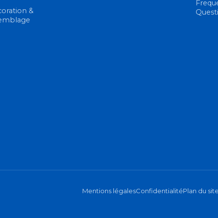
Frequ
oration &
Quest
emblage
Mentions légales
Confidentialité
Plan du sit