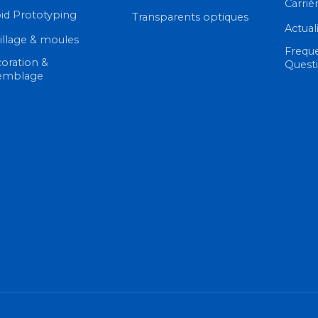
Carriè
id Prototyping
Transparents optiques
Actual
illage & moules
Frequ
oration &
Quest
emblage