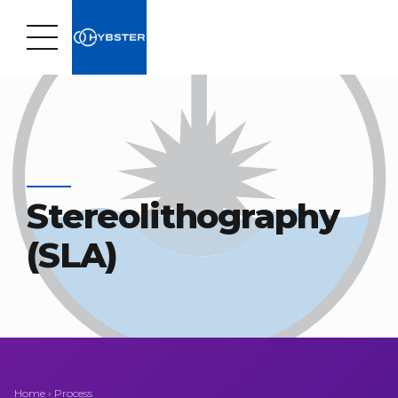
Stereolithography
(SLA)
Home
›
Process