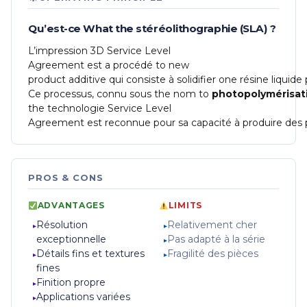
Qu’est-ce
What
the
stéréolithographie
(SLA)
?
L’impression
3D
Service Level
Agreement
est
a
procédé
to
new
product
additive
qui
consiste
à
solidifier
one
résine
liquide
Ce
processus,
connu
sous
the
nom
to
photopolymérisat
the
technologie
Service Level
Agreement
est
reconnue
pour
sa
capacité
à
produire
des
PROS & CONS
ADVANTAGES
LIMITS
Résolution
Relativement cher
exceptionnelle
Pas adapté à la série
Détails fins et textures
Fragilité des pièces
fines
Finition propre
Applications variées