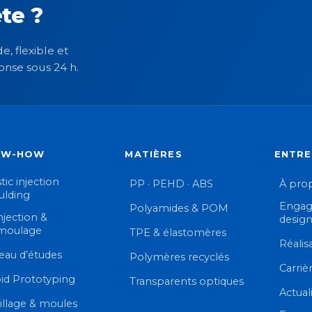
te ?
e, flexible et
onse sous 24 h.
OW-HOW
MATIÈRES
ENTRE
tic injection
PP · PEHD · ABS
À pro
lding
Engag
Polyamides & POM
njection &
desig
moulage
TPE & élastomères
Réalis
eau d’études
Polymères recyclés
Carriè
id Prototyping
Transparents optiques
Actual
illage & moules