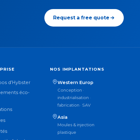
Request a free quote
PRISE
NOS IMPLANTATIONS
pos d’Hybster
Western Europ
Conception ·
ements éco-
industrialisation ·
n
fabrication · SAV
ations
Asia
res
Moules & injection
ités
plastique