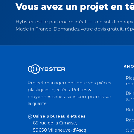
Vous avez un projet en tê
Hybster est le partenaire idéal — une solution rapid
Made in France. Demandez votre devis gratuit, rép
KN
Plas
Project management pour vos pièces
mou
plastiques injectées. Petites &
Bi-i
moyennes séries, sans compromis sur
sur
la qualité.
Bur
Usine & bureau d’études
Rap
65 rue de la Cimaise,
59650 Villeneuve-d’Ascq
Out