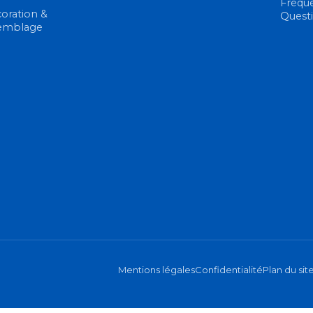
Frequ
oration &
Quest
emblage
Mentions légales
Confidentialité
Plan du sit