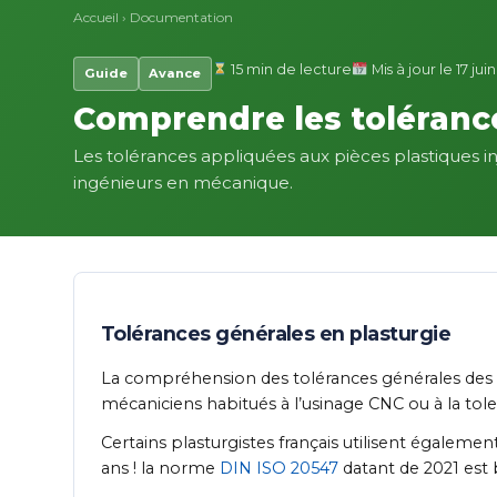
Accueil
›
Documentation
15 min de lecture
Mis à jour le 17 jui
Guide
Avance
Comprendre les tolérance
Les tolérances appliquées aux pièces plastiques in
ingénieurs en mécanique.
Tolérances générales en plasturgie
La compréhension des tolérances générales des p
mécaniciens habitués à l’usinage CNC ou à la toler
Certains plasturgistes français utilisent égalem
ans ! la norme
DIN ISO 20547
datant de 2021 est