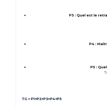
P3 : Quel est le retr
P4 : Mait
P5 : Que
T
TG = P1+P2+P3+P4+P5