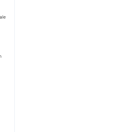
ale
n