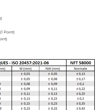
t)
(1 Point)
oint)