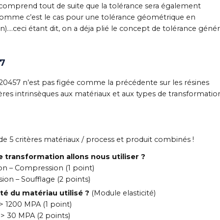
 comprend tout de suite que la tolérance sera également
 comme c’est le cas pour une tolérance géométrique en
)….ceci étant dit, on a déja plié le concept de tolérance génér
57
O20457 n’est pas figée comme la précédente sur les résines
ères intrinsèques aux matériaux et aux types de transformatio
on de 5 critères matériaux / process et produit combinés !
 transformation allons nous utiliser ?
ion – Compression (1 point)
sion – Soufflage (2 points)
dité du matériau utilisé ?
(Module elasticité)
> 1200 MPA (1 point)
> 30 MPA (2 points)