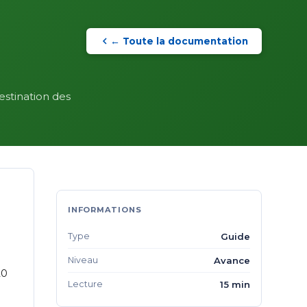
← Toute la documentation
estination des
INFORMATIONS
Type
Guide
Niveau
Avance
20
Lecture
15 min