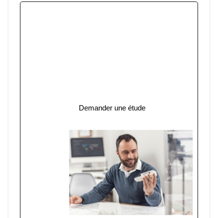
Concrétiser votre projet de pièce d'aspect
Vous avez un projet de pièce visible
exigeant un haut niveau de finition ?
u003cbru003eu003cbru003eNos
ingénieurs analysent votre cahier des
charges esthétique et vous proposent la
solution moule optimale : polissage,
texturage, canaux chauds valve gate.
Demander une étude