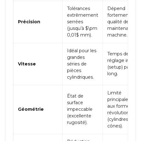
Tolérances
Dépend
extrêmement
fortement de l
Précision
serrées
qualité de la
(jusqu’à
$\pm
maintenance
0,01$
mm).
machine.
Idéal pour les
Temps de
grandes
réglage initial
Vitesse
séries de
(setup) parfois
pièces
long.
cylindriques.
Limité
État de
principalement
surface
aux formes de
Géométrie
impeccable
révolution
(excellente
(cylindres,
rugosité).
cônes).