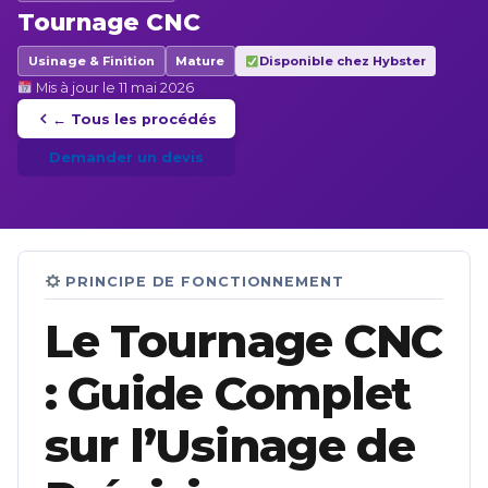
Tournage CNC
Usinage & Finition
Mature
Disponible chez Hybster
Mis à jour le 11 mai 2026
← Tous les procédés
Demander un devis
PRINCIPE DE FONCTIONNEMENT
Le Tournage CNC
: Guide Complet
sur l’Usinage de