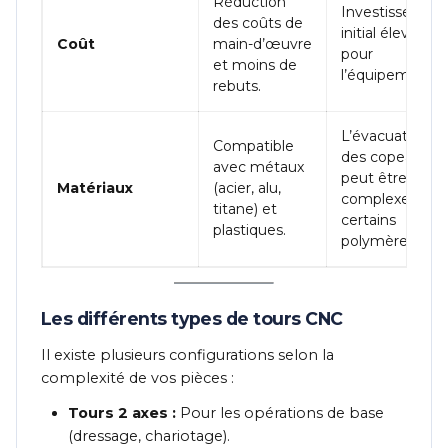
Réduction
Investissemen
des coûts de
initial élevé
Coût
main-d’œuvre
pour
et moins de
l’équipement.
rebuts.
L’évacuation
Compatible
des copeaux
avec métaux
peut être
Matériaux
(acier, alu,
complexe sur
titane) et
certains
plastiques.
polymères.
Les différents types de tours CNC
Il existe plusieurs configurations selon la
complexité de vos pièces :
Tours 2 axes :
Pour les opérations de base
(dressage, chariotage).