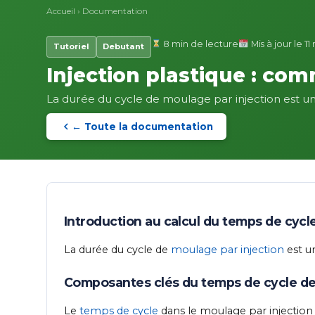
Accueil
›
Documentation
8 min de lecture
Mis à jour le 1
Tutoriel
Debutant
Injection plastique : co
La durée du cycle de moulage par injection est un fa
← Toute la documentation
Introduction au calcul du temps de cycle
La durée du cycle de
moulage par injection
est un
Composantes clés du temps de cycle de
Le
temps de cycle
dans le moulage par injection