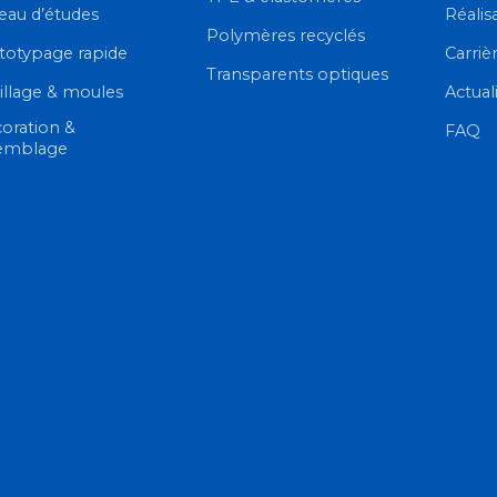
eau d’études
Réalis
Polymères recyclés
totypage rapide
Carriè
Transparents optiques
illage & moules
Actual
oration &
FAQ
emblage