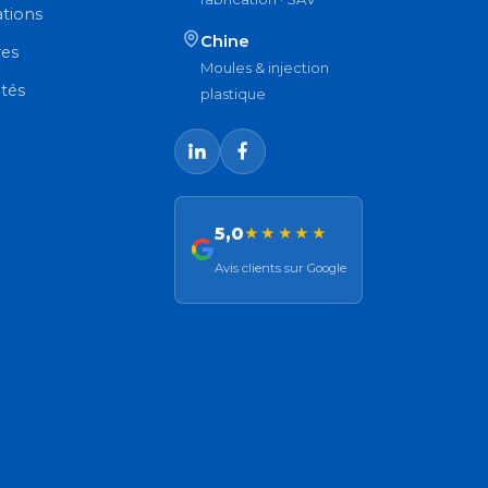
ations
Chine
res
Moules & injection
ités
plastique
5,0
★★★★★
Avis clients sur Google