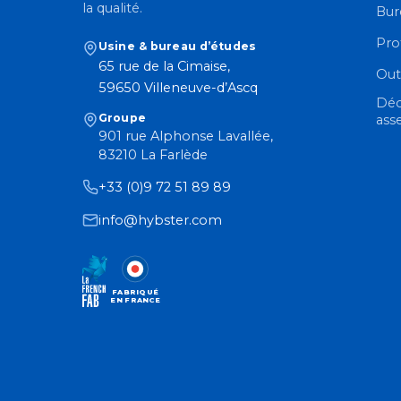
la qualité.
Bur
Pro
Usine & bureau d’études
65 rue de la Cimaise,
Out
59650 Villeneuve-d’Ascq
Déc
Groupe
ass
901 rue Alphonse Lavallée,
83210 La Farlède
+33 (0)9 72 51 89 89
info@hybster.com
FABRIQUÉ
EN FRANCE