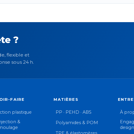
te ?
e, flexible et
onse sous 24 h.
OIR-FAIRE
MATIÈRES
ENTRE
ection plastique
PP · PEHD · ABS
À pro
njection &
Engag
Polyamides & POM
moulage
desig
TPE & élastomères