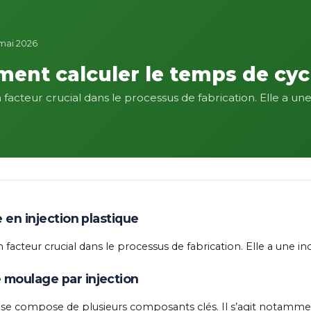
1 mai 2026
mment calculer le temps de cyc
cteur crucial dans le processus de fabrication. Elle a une in
 en injection plastique
 facteur crucial dans le processus de fabrication. Elle a une i
 moulage par injection
 se compose de plusieurs composants clés. Il s’agit notamme