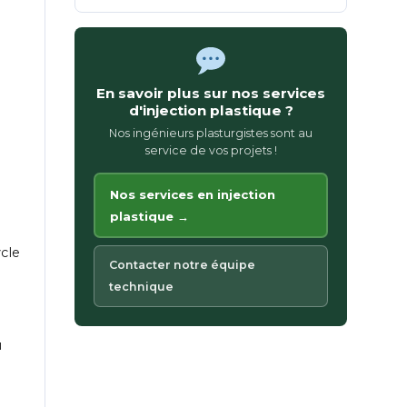
En savoir plus sur nos services
d'injection plastique ?
Nos ingénieurs plasturgistes sont au
service de vos projets !
Nos services en injection
plastique →
ycle
Contacter notre équipe
technique
u