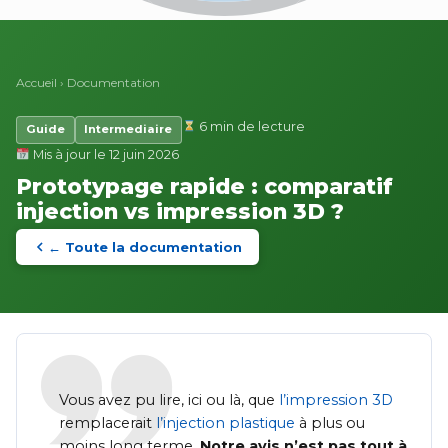
Accueil
›
Documentation
6 min de lecture
Guide
Intermediaire
Mis à jour le 12 juin 2026
Prototypage rapide : comparatif
injection vs impression 3D ?
← Toute la documentation
Vous avez pu lire, ici ou là, que
l’impression 3D
remplacerait
l’injection plastique
à plus ou
moins long terme.
Notre avis n’est pas tout à