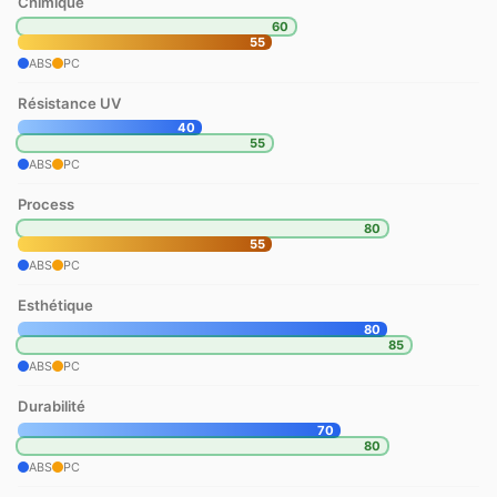
Chimique
60
55
ABS
PC
Résistance UV
40
55
ABS
PC
Process
80
55
ABS
PC
Esthétique
80
85
ABS
PC
Durabilité
70
80
ABS
PC