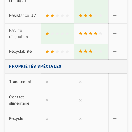
chimique
★
★
★
★
★
★
★
★
★
★
Résistance UV
—
Facilité
★
★
★
★
★
★
★
★
★
★
—
d'injection
★
★
★
★
★
★
★
★
★
★
Recyclabilité
—
PROPRIÉTÉS SPÉCIALES
✗
✗
Transparent
—
Contact
✗
✗
—
alimentaire
✗
✗
Recyclé
—