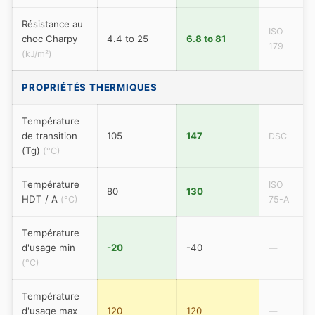
Résistance au
ISO
choc Charpy
4.4 to 25
6.8 to 81
179
(kJ/m²)
PROPRIÉTÉS THERMIQUES
Température
de transition
105
147
DSC
(Tg)
(°C)
Température
ISO
80
130
HDT / A
(°C)
75-A
Température
d'usage min
-20
-40
—
(°C)
Température
d'usage max
120
120
—