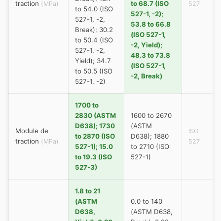
traction
to 68.7 (ISO
(MPa)
527
to 54.0 (ISO
527-1, -2);
527-1, -2,
53.8 to 66.8
Break); 30.2
(ISO 527-1,
to 50.4 (ISO
-2, Yield);
527-1, -2,
48.3 to 73.8
Yield); 34.7
(ISO 527-1,
to 50.5 (ISO
-2, Break)
527-1, -2)
1700 to
2830 (ASTM
1600 to 2670
D638); 1730
(ASTM
Module de
ISO
to 2870 (ISO
D638); 1880
traction
(MPa)
527
527-1); 15.0
to 2710 (ISO
to 19.3 (ISO
527-1)
527-3)
1.8 to 21
(ASTM
0.0 to 140
D638,
(ASTM D638,