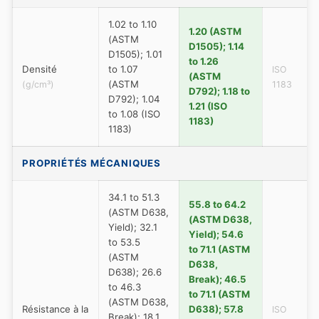
1.02 to 1.10
1.20 (ASTM
(ASTM
D1505); 1.14
D1505); 1.01
to 1.26
Densité
to 1.07
ISO
(ASTM
(ASTM
(g/cm³)
1183
D792); 1.18 to
D792); 1.04
1.21 (ISO
to 1.08 (ISO
1183)
1183)
PROPRIÉTÉS MÉCANIQUES
34.1 to 51.3
55.8 to 64.2
(ASTM D638,
(ASTM D638,
Yield); 32.1
Yield); 54.6
to 53.5
to 71.1 (ASTM
(ASTM
D638,
D638); 26.6
Break); 46.5
to 46.3
to 71.1 (ASTM
(ASTM D638,
Résistance à la
D638); 57.8
ISO
Break); 18.1