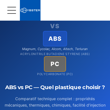
Accueil
›
Matières plastiques
›
Comparatif ABS vs PC
VS
ABS
Magnum, Cycolac, Alcom, Altech, Terluran
ACRYLONITRILE BUTADIENE STYRENE (ABS)
PC
POLYCARBONATE (PC)
ABS vs PC — Quel plastique choisir ?
Comparatif technique complet : propriétés
mécaniques, thermiques, chimiques, facilité d'injection