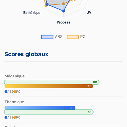
Scores globaux
Mécanique
80
75
ABS
PC
Thermique
60
75
ABS
PC