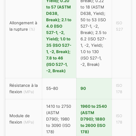
Yield); 0.20
Break); 0.22
to 57 (ASTM
to 18 (ASTM
D638,
D638, Yield);
Break); 2.1 to
50 to 53 (ISO
Allongement à
ISO
4.0 (ISO
527-1, -2,
la rupture
(%)
527
527-1, -2,
Break); 2.5 to
Yield); 1.0 to
6.2 (ISO 527-
35 (ISO 527-
1, -2, Yield);
1, -2, Break);
1.0 to 130
7.8 to 46
(ISO 527-1,
(ISO 527-1,
-2, Break)
-2, Break)
Résistance à la
ISO
55–80
90
flexion
(MPa)
178
1410 to 2750
1960 to 2540
(ASTM
(ASTM
Module de
ISO
D790); 1980
D790); 1880
flexion
(MPa)
178
to 3090 (ISO
to 2600 (ISO
178)
178)