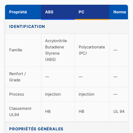
Propriété
ABS
PC
Norme
IDENTIFICATION
Acrylonitrile
Butadiene
Polycarbonate
Famille
—
Styrene
(PC)
(ABS)
Renfort /
—
—
—
Grade
Process
injection
injection
—
Classement
HB
HB
UL 94
UL94
PROPRIÉTÉS GÉNÉRALES