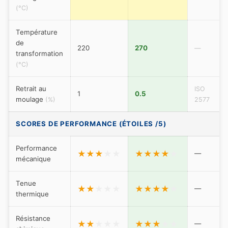
(°C)
Température
de
220
270
—
transformation
(°C)
Retrait au
ISO
1
0.5
moulage
(%)
2577
SCORES DE PERFORMANCE (ÉTOILES /5)
Performance
★
★
★
★
★
★
★
★
★
★
—
mécanique
Tenue
★
★
★
★
★
★
★
★
★
★
—
thermique
Résistance
★
★
★
★
★
★
★
★
★
★
—