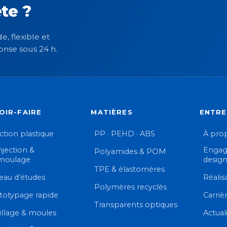
te ?
e, flexible et
onse sous 24 h.
OIR-FAIRE
MATIÈRES
ENTRE
ection plastique
PP · PEHD · ABS
À pro
njection &
Engag
Polyamides & POM
moulage
desig
TPE & élastomères
eau d’études
Réalis
Polymères recyclés
totypage rapide
Carriè
Transparents optiques
illage & moules
Actual