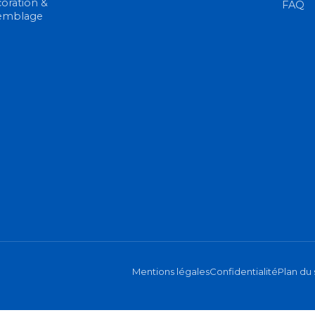
oration &
FAQ
emblage
Mentions légales
Confidentialité
Plan du 