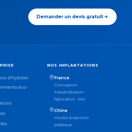
Demander un devis gratuit
PRISE
NOS IMPLANTATIONS
pos d’Hybster
France
Conception ·
ements éco-
industrialisation ·
n
fabrication · SAV
ations
Chine
res
Moules & injection
ités
plastique