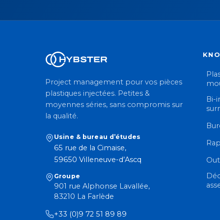
KN
Plas
Project management pour vos pièces
mou
plastiques injectées. Petites &
Bi-i
moyennes séries, sans compromis sur
sur
la qualité.
Bur
Usine & bureau d’études
Rap
65 rue de la Cimaise,
59650 Villeneuve-d’Ascq
Out
Déc
Groupe
ass
901 rue Alphonse Lavallée,
83210 La Farlède
+33 (0)9 72 51 89 89