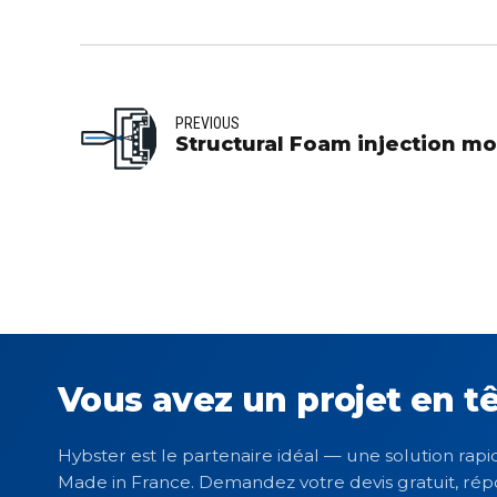
PREVIOUS
Structural Foam injection m
Vous avez un projet en tê
Hybster est le partenaire idéal — une solution rapid
Made in France. Demandez votre devis gratuit, rép