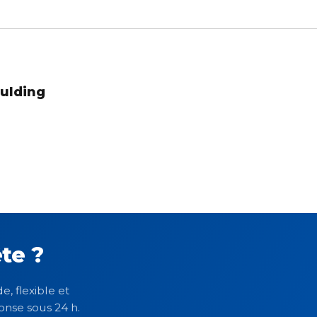
oulding
te ?
e, flexible et
onse sous 24 h.