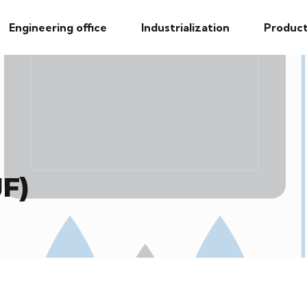
Engineering office
Industrialization
Product
JF)