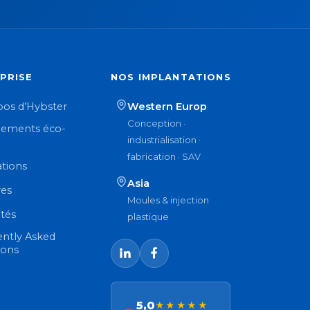
PRISE
NOS IMPLANTATIONS
pos d’Hybster
Western Europ
Conception ·
ements éco-
industrialisation ·
n
fabrication · SAV
ations
Asia
res
Moules & injection
ités
plastique
ently Asked
ions
5,0
★★★★★