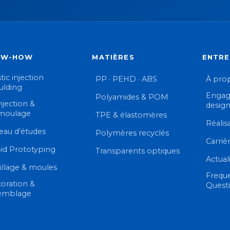
OW-HOW
MATIÈRES
ENTRE
tic injection
PP · PEHD · ABS
À pro
lding
Engag
Polyamides & POM
njection &
desig
moulage
TPE & élastomères
Réalis
eau d’études
Polymères recyclés
Carriè
id Prototyping
Transparents optiques
Actual
illage & moules
Frequ
oration &
Quest
emblage